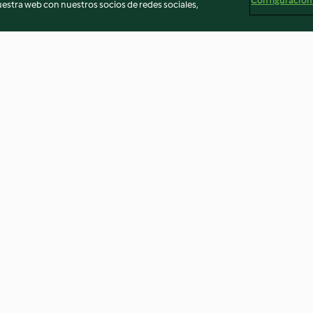
Configuración
stra web con nuestros socios de redes sociales,
s con
Pizza napolitana
Pan blanco
4.2
(25)
4.8
(116)
egal
Información legal
Cookies
Reportar contenido