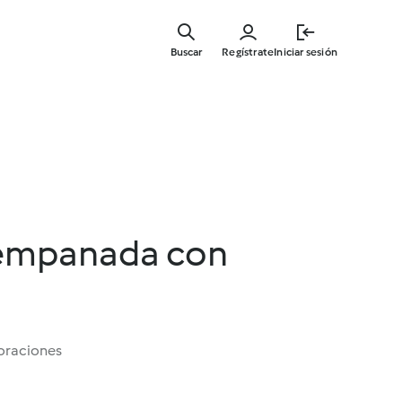
Ir
al
Buscar
Regístrate
Iniciar sesión
contenid
principal
 empanada con
oraciones