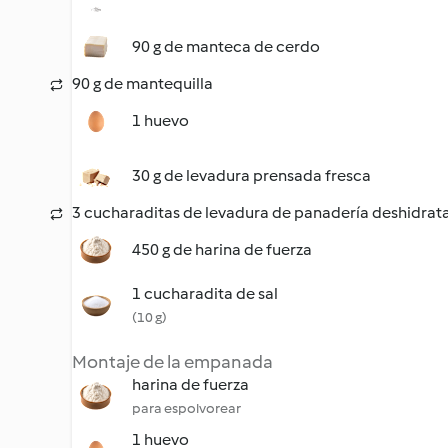
90 g de manteca de cerdo
90 g de mantequilla
1 huevo
30 g de levadura prensada fresca
3 cucharaditas de levadura de panadería deshidrat
450 g de harina de fuerza
1 cucharadita de sal
(10 g)
Montaje de la empanada
harina de fuerza
para espolvorear
1 huevo