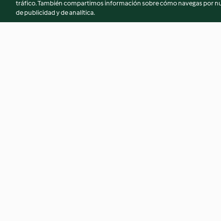
tráfico. También compartimos información sobre cómo navegas por nue
de publicidad y de analítica.
Brownies esponjosos (Cakey
Red Velvet Cookie
brownie)
chocolate blanco
3.4
(8)
4.6
(27)
© Copyright 2026
Términos de uso
Política de privacidad
Aviso l
Declaración de accesibilidad