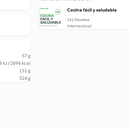
Cocina fácil y saludable
151 Recetas
Internacional
57 g
 kJ / 2894 kcal
151 g
324 g