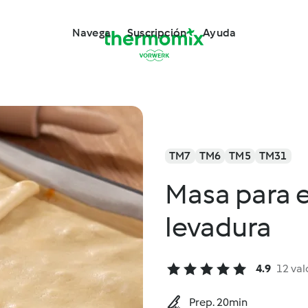
Navega
Suscripción
Ayuda
TM7
TM6
TM5
TM31
Masa para
levadura
4.9
12 val
Prep. 20min