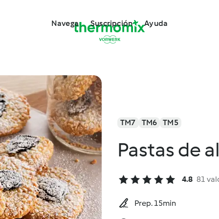
Navega
Suscripción
Ayuda
TM7
TM6
TM5
Pastas de a
4.8
81 val
Prep. 15min