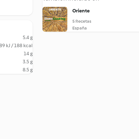
Oriente
5 Recetas
España
5.4 g
89 kJ / 188 kcal
14 g
3.5 g
8.5 g