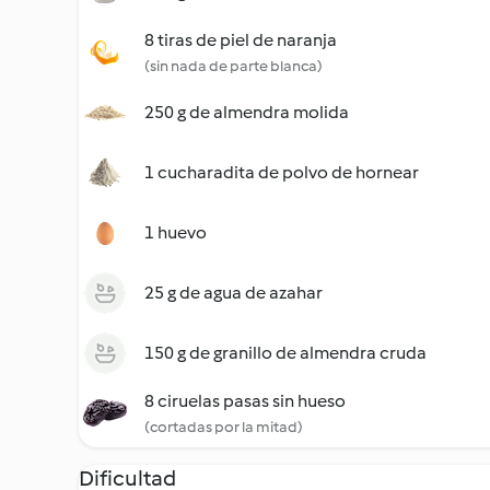
8 tiras de piel de naranja
(sin nada de parte blanca)
250 g de almendra molida
1 cucharadita de polvo de hornear
1 huevo
25 g de agua de azahar
150 g de granillo de almendra cruda
8 ciruelas pasas sin hueso
(cortadas por la mitad)
Dificultad