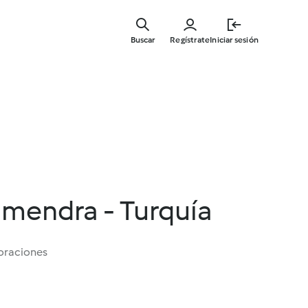
Ir
al
Buscar
Regístrate
Iniciar sesión
contenid
principal
lmendra - Turquía
oraciones