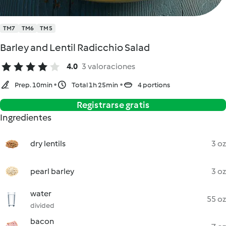
TM7
TM6
TM5
Barley and Lentil Radicchio Salad
4.0
3 valoraciones
Prep. 10min
Total 1h 25min
4 portions
Registrarse gratis
Ingredientes
dry lentils
3 oz
pearl barley
3 oz
water
55 oz
divided
bacon