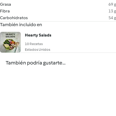
Grasa
69 g
Fibra
13 g
Carbohidratos
54 g
También incluido en
Hearty Salads
10 Recetas
Estados Unidos
También podría gustarte...