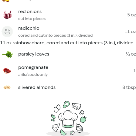
red onions
5 oz
cut into pieces
radicchio
11 oz
cored and cut into pieces (3 in.), divided
11 oz rainbow chard, cored and cut into pieces (3 in.), divided
parsley leaves
½ oz
pomegranate
1
arils/seeds only
slivered almonds
8 tbsp