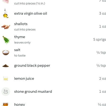
7 oz
cut into pieces (¼ in.)
extra virgin olive oil
3 oz
shallots
1 oz
cut into pieces
thyme
5 sprigs
leaves only
salt
¼ tsp
to taste
ground black pepper
¼ tsp
lemon juice
2 oz
stone ground mustard
1 oz
honey
½ oz