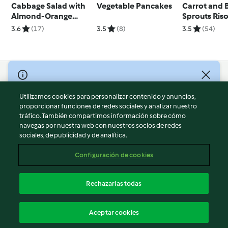
Cabbage Salad with
Vegetable Pancakes
Carrot and 
Almond-Orange
Sprouts Ris
Vinaigrette
3.6
(17)
3.5
(8)
3.5
(54)
© Copyright 2026
Utilizamos cookies para personalizar contenido y anuncios,
Términos de uso
proporcionar funciones de redes sociales y analizar nuestro
Política de privacidad
tráfico. También compartimos información sobre cómo
Aviso legal
navegas por nuestra web con nuestros socios de redes
sociales, de publicidad y de analítica.
Información legal
Cookies
Configuración de cookies
Reportar contenido
Cancelar suscripción
Rechazarlas todas
Declaración de accesibilidad
Español
Aceptar cookies