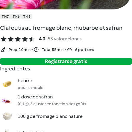
TM7
TM6
TM5
Clafoutis au fromage blanc, rhubarbe et safran
4.3
53 valoraciones
Prep. 10min
Total 55min
6 portions
Registrarse gratis
Ingredientes
beurre
pour le moule
1 dose de safran
(0,1 g), à ajuster en fonction des goûts
100 g de fromage blanc nature