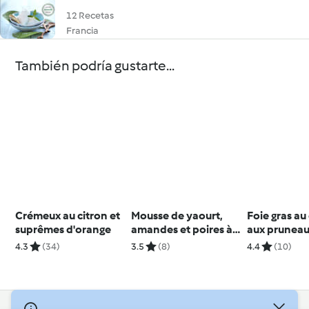
12 Recetas
Francia
También podría gustarte...
Crémeux au citron et
Mousse de yaourt,
Foie gras au
suprêmes d'orange
amandes et poires à
aux prunea
la vanille
4.3
(34)
3.5
(8)
4.4
(10)