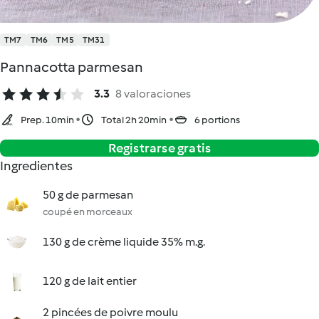
TM7
TM6
TM5
TM31
Pannacotta parmesan
3.3
8 valoraciones
Prep. 10min
Total 2h 20min
6 portions
Registrarse gratis
Ingredientes
50 g de parmesan
coupé en morceaux
130 g de crème liquide 35% m.g.
120 g de lait entier
2 pincées de poivre moulu