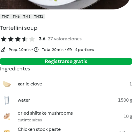
TM7
TM6
TM5
TM31
Tortellini soup
3.6
27 valoraciones
Prep. 10min
Total 20min
4 portions
Registrarse gratis
Ingredientes
garlic clove
1
water
1500 g
dried shiitake mushrooms
10 g
cut into slices
Chicken stock paste