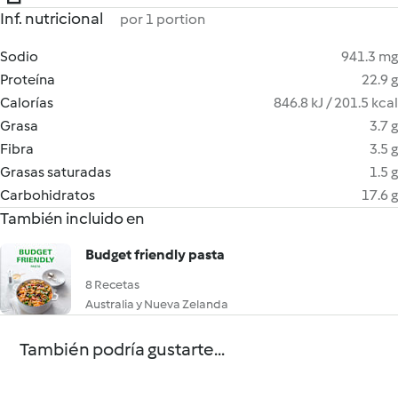
Inf. nutricional
por 1 portion
Sodio
941.3 mg
Proteína
22.9 g
Calorías
846.8 kJ / 201.5 kcal
Grasa
3.7 g
Fibra
3.5 g
Grasas saturadas
1.5 g
Carbohidratos
17.6 g
También incluido en
Budget friendly pasta
8 Recetas
Australia y Nueva Zelanda
También podría gustarte...