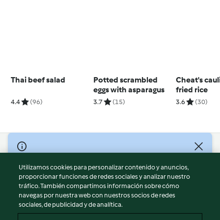
Thai beef salad
Potted scrambled
Cheat's caul
eggs with asparagus
fried rice
4.4
(96)
3.7
(15)
3.6
(30)
© Copyright 2026
Utilizamos cookies para personalizar contenido y anuncios,
Términos de uso
proporcionar funciones de redes sociales y analizar nuestro
Política de privacidad
tráfico. También compartimos información sobre cómo
Aviso legal
navegas por nuestra web con nuestros socios de redes
sociales, de publicidad y de analítica.
Información legal