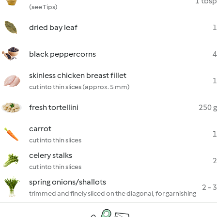
1 tbsp
(see Tips)
dried bay leaf
1
black peppercorns
4
skinless chicken breast fillet
1
cut into thin slices (approx. 5 mm)
fresh tortellini
250 g
carrot
1
cut into thin slices
celery stalks
2
cut into thin slices
spring onions/shallots
2 - 3
trimmed and finely sliced on the diagonal, for garnishing