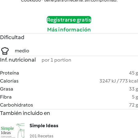
Cookidoo® tiene para ofrecerte. Sin compromiso.
Registrarse gratis
Más información
Dificultad
medio
Inf. nutricional
por 1 portion
Proteína
45 g
Calorías
3247 kJ / 773 kcal
Grasa
33 g
Fibra
5 g
Carbohidratos
72 g
También incluido en
Simple Ideas
201 Recetas