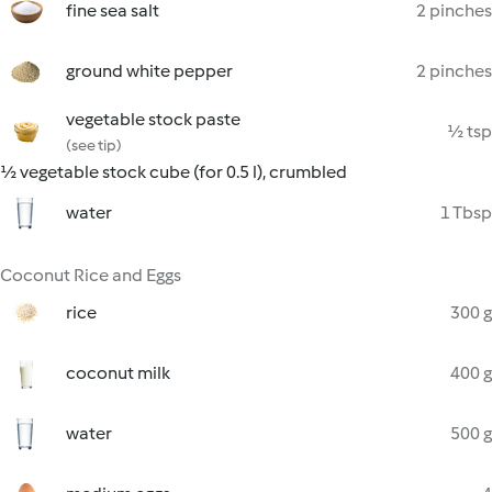
fine sea salt
2 pinches
ground white pepper
2 pinches
vegetable stock paste
½ tsp
(see tip)
½ vegetable stock cube (for 0.5 l), crumbled
water
1 Tbsp
Coconut Rice and Eggs
rice
300 g
coconut milk
400 g
water
500 g