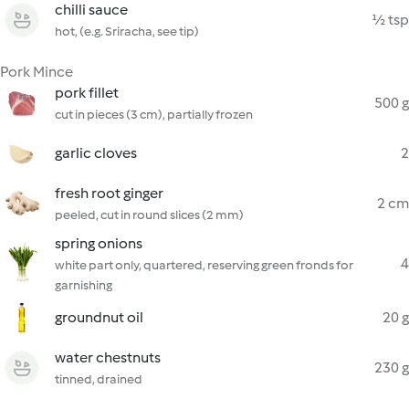
chilli sauce
½ tsp
hot, (e.g. Sriracha, see tip)
Pork Mince
pork fillet
500 g
cut in pieces (3 cm), partially frozen
garlic cloves
2
fresh root ginger
2 cm
peeled, cut in round slices (2 mm)
spring onions
4
white part only, quartered, reserving green fronds for
garnishing
groundnut oil
20 g
water chestnuts
230 g
tinned, drained