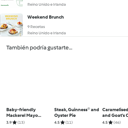
Reino Unido e Irlanda
Weekend Brunch
9 Recetas
Reino Unido e Irlanda
También podría gustarte...
Baby-friendly
Steak, Guinness® and
Caramelise
Mackerel Mayo
Oyster Pie
and Goat's 
Croquettes
Tarts
3.9
(13)
4.5
(11)
4.5
(46)