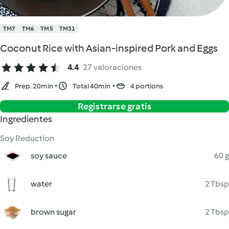
TM7
TM6
TM5
TM31
Coconut Rice with Asian-inspired Pork and Eggs
4.4
27 valoraciones
Prep. 20min
Total 40min
4 portions
Registrarse gratis
Ingredientes
Soy Reduction
soy sauce
60 g
water
2 Tbsp
brown sugar
2 Tbsp