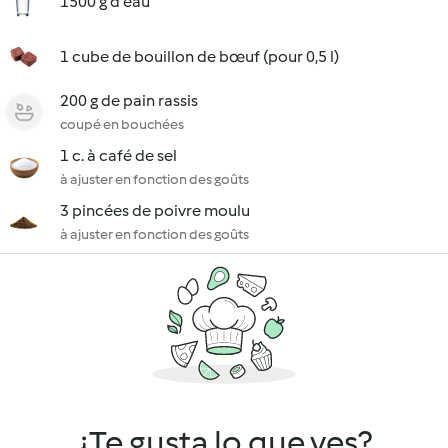
1500 g d'eau
1 cube de bouillon de bœuf (pour 0,5 l)
200 g de pain rassis
coupé en bouchées
1 c. à café de sel
à ajuster en fonction des goûts
3 pincées de poivre moulu
à ajuster en fonction des goûts
¿Te gusta lo que ves?