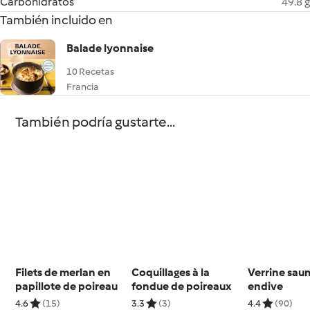
Carbohidratos
49.8 g
También incluido en
Balade lyonnaise
10 Recetas
Francia
También podría gustarte...
Filets de merlan en
Coquillages à la
Verrine sa
papillote de poireau
fondue de poireaux
endive
4.6
(15)
3.3
(3)
4.4
(90)