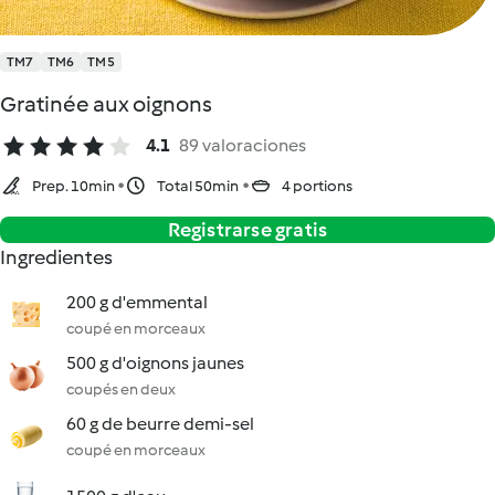
TM7
TM6
TM5
Gratinée aux oignons
4.1
89 valoraciones
Prep. 10min
Total 50min
4 portions
Registrarse gratis
Ingredientes
200 g d'emmental
coupé en morceaux
500 g d'oignons jaunes
coupés en deux
60 g de beurre demi-sel
coupé en morceaux