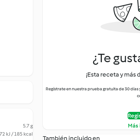
¿Te gust
¡Esta receta y más 
Regístrate en nuestra prueba gratuita de 30 días
c
Regi
Más 
5.7 g
72 kJ / 185 kcal
También incluido en