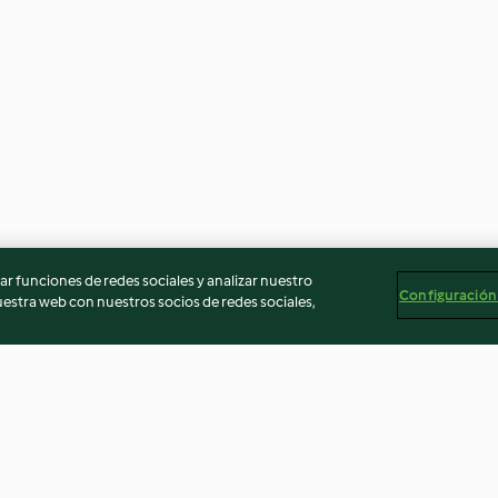
r funciones de redes sociales y analizar nuestro
Configuración
stra web con nuestros socios de redes sociales,
tes y
Turrón de galletas Oreo
Tarta de manzan