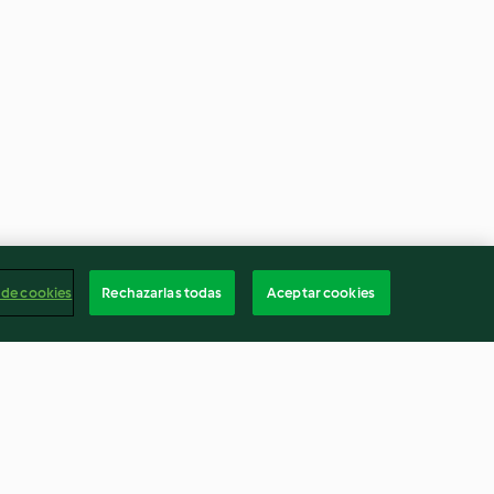
 de cookies
Rechazarlas todas
Aceptar cookies
a y flan
Vasitos de cheesecake con