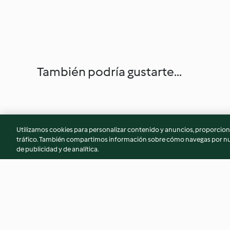
También podría gustarte...
Utilizamos cookies para personalizar contenido y anuncios, proporciona
tráfico. También compartimos información sobre cómo navegas por nue
de publicidad y de analítica.
Minirroscón de Reyes
Postre dos chocola