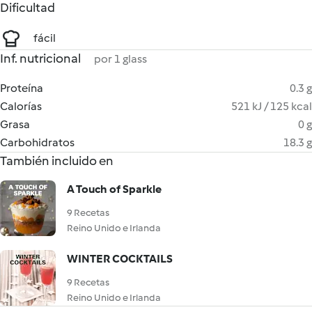
Dificultad
fácil
Inf. nutricional
por 1 glass
Proteína
0.3 g
Calorías
521 kJ / 125 kcal
Grasa
0 g
Carbohidratos
18.3 g
También incluido en
A Touch of Sparkle
9 Recetas
Reino Unido e Irlanda
WINTER COCKTAILS
9 Recetas
Reino Unido e Irlanda