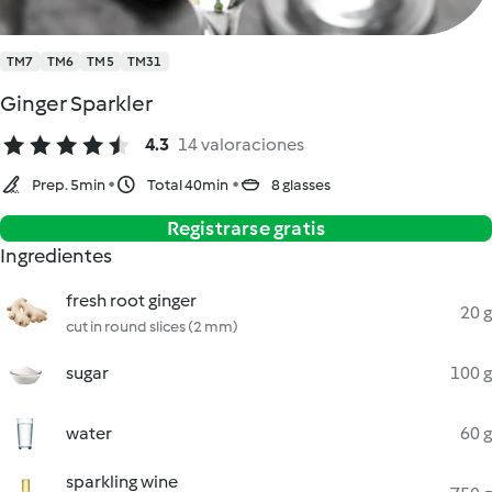
TM7
TM6
TM5
TM31
Ginger Sparkler
4.3
14 valoraciones
Prep. 5min
Total 40min
8 glasses
Registrarse gratis
Ingredientes
fresh root ginger
20 g
cut in round slices (2 mm)
sugar
100 g
water
60 g
sparkling wine