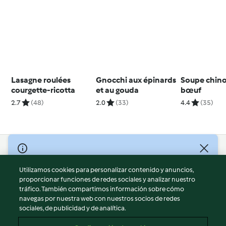
Lasagne roulées
Gnocchi aux épinards
Soupe chino
courgette-ricotta
et au gouda
bœuf
2.7
(48)
2.0
(33)
4.4
(35)
© Copyright 2026
Utilizamos cookies para personalizar contenido y anuncios,
Términos de uso
proporcionar funciones de redes sociales y analizar nuestro
Política de privacidad
tráfico. También compartimos información sobre cómo
Aviso legal
navegas por nuestra web con nuestros socios de redes
sociales, de publicidad y de analítica.
Información legal
Cookies