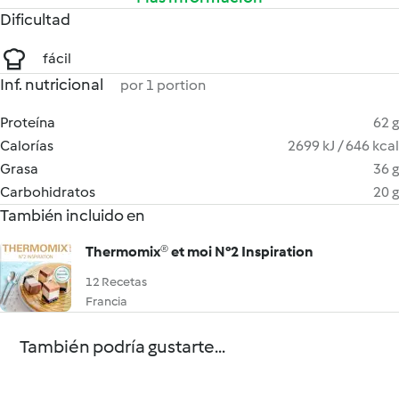
Dificultad
fácil
Inf. nutricional
por 1 portion
Proteína
62 g
Calorías
2699 kJ / 646 kcal
Grasa
36 g
Carbohidratos
20 g
También incluido en
Thermomix® et moi N°2 Inspiration
12 Recetas
Francia
También podría gustarte...