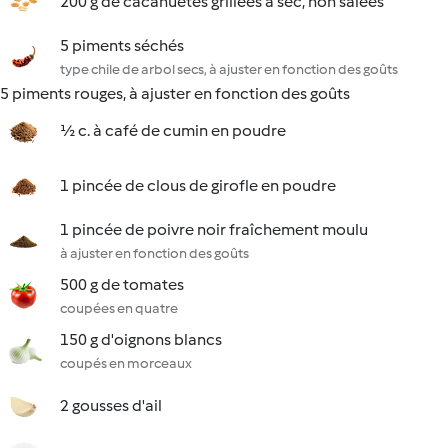
200 g de cacahuètes grillées à sec, non salées
5 piments séchés
type chile de arbol secs, à ajuster en fonction des goûts
5 piments rouges, à ajuster en fonction des goûts
½ c. à café de cumin en poudre
1 pincée de clous de girofle en poudre
1 pincée de poivre noir fraîchement moulu
à ajuster en fonction des goûts
500 g de tomates
coupées en quatre
150 g d'oignons blancs
coupés en morceaux
2 gousses d'ail