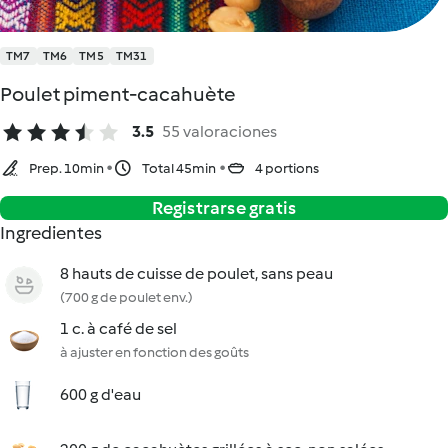
TM7
TM6
TM5
TM31
Poulet piment-cacahuète
3.5
55 valoraciones
Prep. 10min
Total 45min
4 portions
Registrarse gratis
Ingredientes
8 hauts de cuisse de poulet, sans peau
(700 g de poulet env.)
1 c. à café de sel
à ajuster en fonction des goûts
600 g d'eau