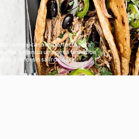
 cocina mexicana es perfecta para
ecetas, organiza una cena temática
bor y color sin salir de casa.