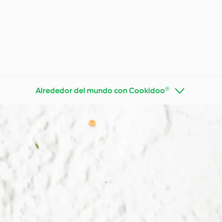
Alrededor del mundo con Cookidoo®
Thermo
Descubre Cookidoo®
consej
Tendencias y dietas
especiales
Ocasion