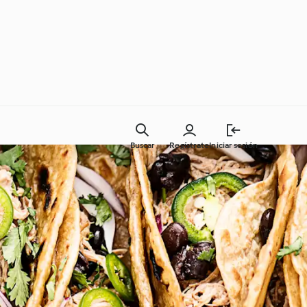
Buscar
Regístrate
Iniciar sesión
Cocina del día a día
Clases de cocina con
Cookidoo®