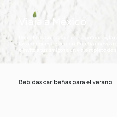
Viaja a México
Repleta de colores y sabores intensos, la
las reuniones de verano. Prueba nuevas r
e invita a tus amigos a un viaje repleto de sa
Bebidas caribeñas para el verano