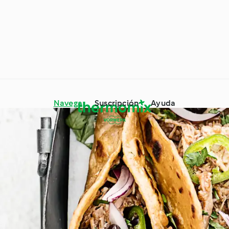
Navega
Suscripción
Ayuda
mix® Trucos y
os
Ingrediente destacado
Alrededor del mundo con
es especiales
Cookidoo®