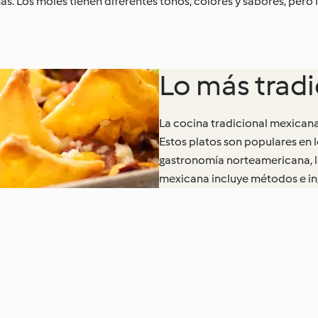
 más. Los moles tienen diferentes tonos, colores y sabores, pero
Lo más tradi
La cocina tradicional mexicana
Estos platos son populares en l
gastronomía norteamericana, l
mexicana incluye métodos e ingr