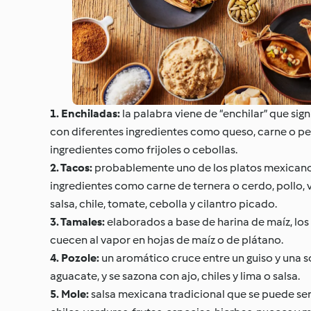
1. Enchiladas:
la palabra viene de “enchilar” que sig
con diferentes ingredientes como queso, carne o pes
ingredientes como frijoles o cebollas.
2. Tacos:
probablemente uno de los platos mexicanos 
ingredientes como carne de ternera o cerdo, pollo,
salsa, chile, tomate, cebolla y cilantro picado.
3. Tamales:
elaborados a base de harina de maíz, los
cuecen al vapor en hojas de maíz o de plátano.
4. Pozole:
un aromático cruce entre un guiso y una 
aguacate, y se sazona con ajo, chiles y lima o salsa.
5. Mole:
salsa mexicana tradicional que se puede ser