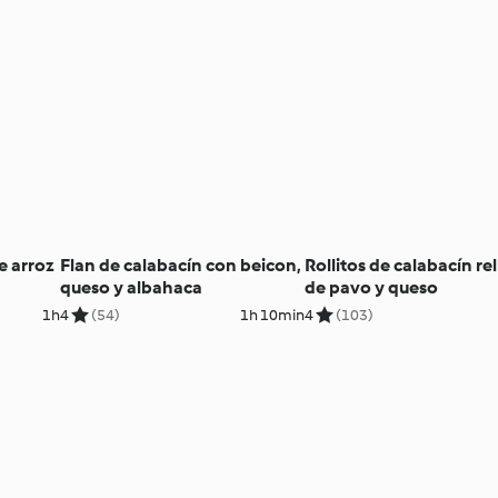
e arroz
Flan de calabacín con beicon,
Rollitos de calabacín re
queso y albahaca
de pavo y queso
1h
4
(54)
1h 10min
4
(103)