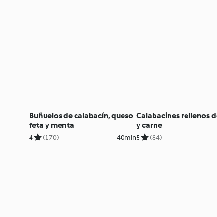
Buñuelos de calabacín, queso
Calabacines rellenos d
feta y menta
y carne
4
(170)
40min
5
(84)