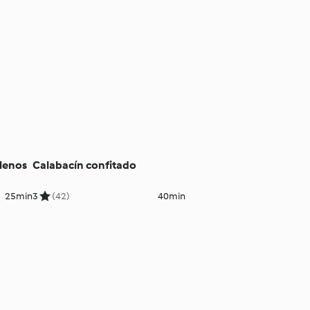
llenos
Calabacín confitado
25min
3
(42)
40min