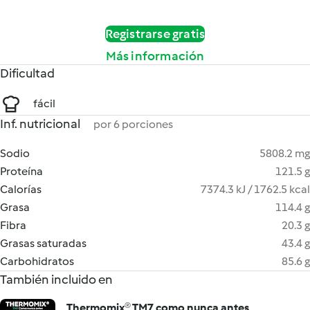
Registrarse gratis
Más información
Dificultad
fácil
Inf. nutricional
por 6 porciones
Sodio
5808.2 mg
Proteína
121.5 g
Calorías
7374.3 kJ / 1762.5 kcal
Grasa
114.4 g
Fibra
20.3 g
Grasas saturadas
43.4 g
Carbohidratos
85.6 g
También incluido en
Thermomix® TM7 como nunca antes