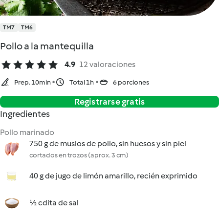
TM7
TM6
Pollo a la mantequilla
4.9
12 valoraciones
Prep. 10min
Total 1h
6 porciones
Registrarse gratis
Ingredientes
Pollo marinado
750 g de muslos de pollo, sin huesos y sin piel
cortados en trozos (aprox. 3 cm)
40 g de jugo de limón amarillo, recién exprimido
½ cdita de sal