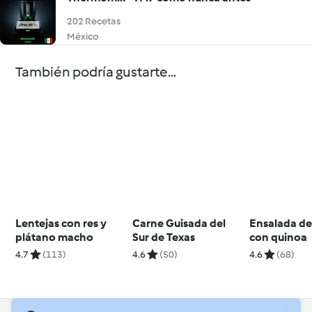
202 Recetas
México
También podría gustarte...
Lentejas con res y
Carne Guisada del
Ensalada de
plátano macho
Sur de Texas
con quinoa
4.7
(113)
4.6
(50)
4.6
(68)