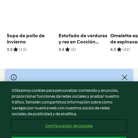
Sopa de pollo de
Estofado de verduras
Omelette e
invierno
y res en Cocción
de espinaca
lenta TM6
3.5
(13)
3.4
(5)
4.5
(42)
© Copyright 2026
Utilizamos cookies para personalizar contenido y anuncios,
Términos de uso
proporcionar funciones de redes sociales y analizar nuestro
Política de privacidad
tráfico. También compartimos información sobre cómo
Aviso legal
navegas por nuestra web con nuestros socios de redes
sociales, de publicidad y de analítica.
Información legal
Cookies
Configuración de cookies
Reportar contenido