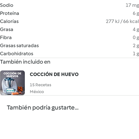
Sodio
17 mg
Proteína
6 g
Calorías
277 kJ / 66 kcal
Grasa
4 g
Fibra
0 g
Grasas saturadas
2 g
Carbohidratos
1 g
También incluido en
COCCIÓN DE HUEVO
15 Recetas
México
También podría gustarte...