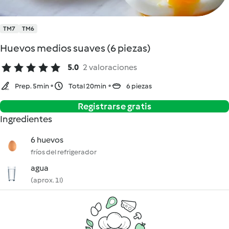
TM7
TM6
Huevos medios suaves (6 piezas)
5.0
2 valoraciones
Prep. 5min
Total 20min
6 piezas
Registrarse gratis
Ingredientes
6 huevos
fríos del refrigerador
agua
(aprox. 1l)