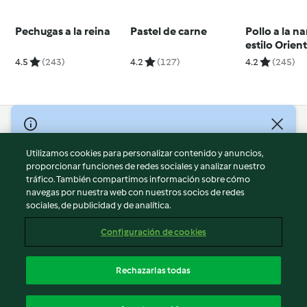
Pechugas a la reina
Pastel de carne
Pollo a la n
estilo Orient
4.5
(243)
4.2
(127)
4.2
(245)
© Copyright 2026
Utilizamos cookies para personalizar contenido y anuncios,
Términos de uso
proporcionar funciones de redes sociales y analizar nuestro
Política de privacidad
tráfico. También compartimos información sobre cómo
Aviso legal
navegas por nuestra web con nuestros socios de redes
sociales, de publicidad y de analítica.
Información legal
Cookies
Configuración de cookies
Reportar contenido
Cancelar suscripción
Rechazarlas todas
Declaración de accesibilidad