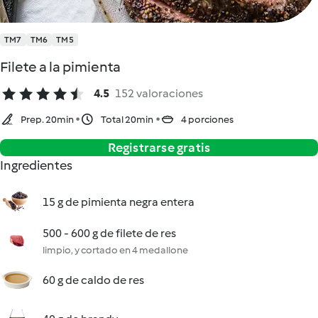
TM7
TM6
TM5
Filete a la pimienta
4.5
152 valoraciones
Prep. 20min
Total 20min
4 porciones
Registrarse gratis
Ingredientes
15 g de pimienta negra entera
500 - 600 g de filete de res
limpio, y cortado en 4 medallone
60 g de caldo de res