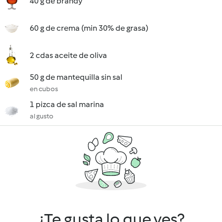
40 g de brandy
60 g de crema (min 30% de grasa)
2 cdas aceite de oliva
50 g de mantequilla sin sal
en cubos
1 pizca de sal marina
al gusto
¿Te gusta lo que ves?