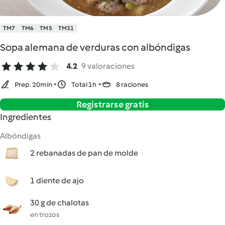
TM7
TM6
TM5
TM31
Sopa alemana de verduras con albóndigas
4.2
9 valoraciones
Prep. 20min
Total 1h
8 raciones
Registrarse gratis
Ingredientes
Albóndigas
2 rebanadas de pan de molde
1 diente de ajo
30 g de chalotas
en trozos