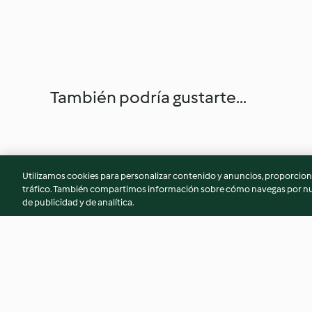
También podría gustarte...
Utilizamos cookies para personalizar contenido y anuncios, proporciona
tráfico. También compartimos información sobre cómo navegas por nue
de publicidad y de analítica.
Panqué de vainilla
Panqué de plátano