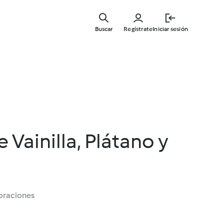
Ir
al
Buscar
Regístrate
Iniciar sesión
contenid
principal
 Vainilla, Plátano y
oraciones