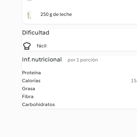
250 g de leche
Dificultad
fácil
Inf. nutricional
por 1 porción
Proteína
Calorías
15
Grasa
Fibra
Carbohidratos