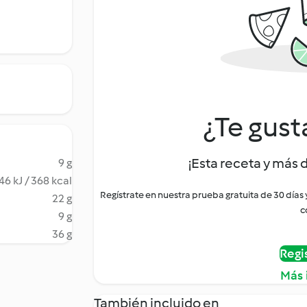
¿Te gust
¡Esta receta y más 
9 g
46 kJ / 368 kcal
Regístrate en nuestra prueba gratuita de 30 días
22 g
c
9 g
36 g
Regi
Más 
También incluido en