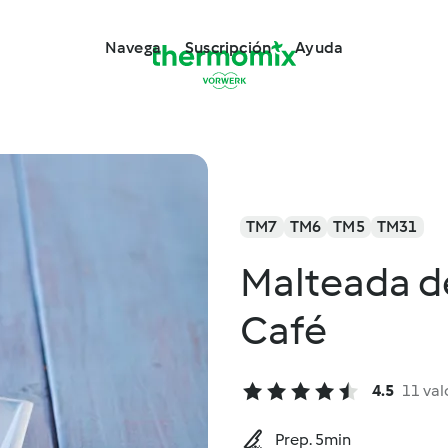
Navega
Suscripción
Ayuda
TM7
TM6
TM5
TM31
Malteada de
Café
4.5
11 val
Prep. 5min