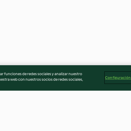
r funciones de redes sociales y analizar nuestro
Configuración
stra web con nuestros socios de redes sociales,
 con
Jugo integral de zanahoria
Panqué de nuez