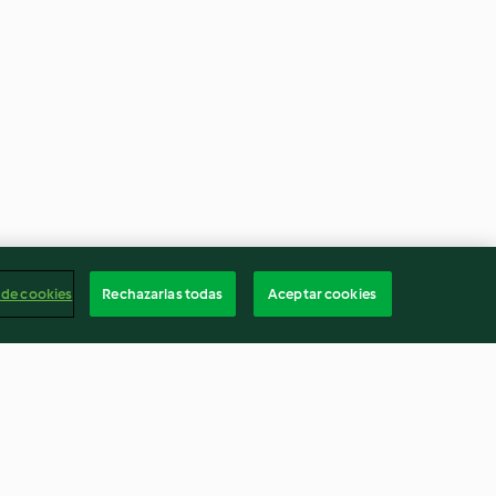
 de cookies
Rechazarlas todas
Aceptar cookies
 glaseado
Margarita Frozen de Arándano