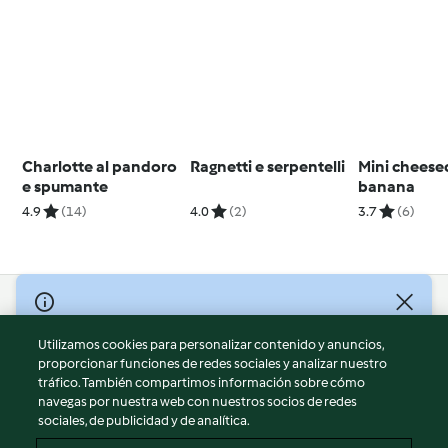
Charlotte al pandoro
Ragnetti e serpentelli
Mini cheese
e spumante
banana
4.9
(14)
4.0
(2)
3.7
(6)
© Copyright 2026
Utilizamos cookies para personalizar contenido y anuncios,
Términos de uso
proporcionar funciones de redes sociales y analizar nuestro
Política de privacidad
tráfico. También compartimos información sobre cómo
Aviso legal
navegas por nuestra web con nuestros socios de redes
sociales, de publicidad y de analítica.
Información legal