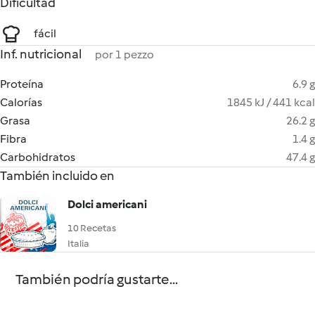
Dificultad
fácil
Inf. nutricional
por 1 pezzo
Proteína
6.9 g
Calorías
1845 kJ / 441 kcal
Grasa
26.2 g
Fibra
1.4 g
Carbohidratos
47.4 g
También incluido en
Dolci americani
10 Recetas
Italia
También podría gustarte...