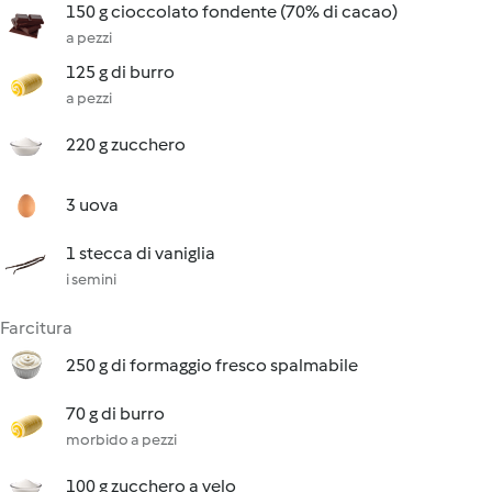
150 g cioccolato fondente (70% di cacao)
a pezzi
125 g di burro
a pezzi
220 g zucchero
3 uova
1 stecca di vaniglia
i semini
Farcitura
250 g di formaggio fresco spalmabile
70 g di burro
morbido a pezzi
100 g zucchero a velo