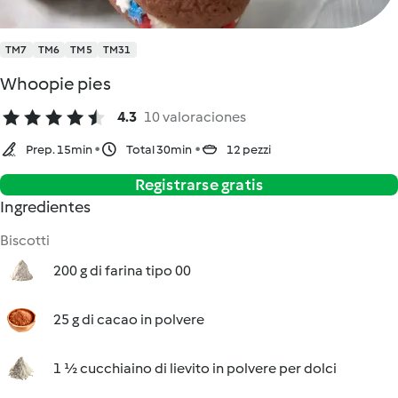
TM7
TM6
TM5
TM31
Whoopie pies
4.3
10 valoraciones
Prep. 15min
Total 30min
12 pezzi
Registrarse gratis
Ingredientes
Biscotti
200 g di farina tipo 00
25 g di cacao in polvere
1 ½ cucchiaino di lievito in polvere per dolci