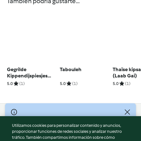
También podría gustarte...
Gegrilde
Tabouleh
Thaïse kips
Kippendijspiesjes
(Laab Gai)
(Yakitori)
5.0
(1)
5.0
(1)
5.0
(1)
© Copyright 2026
Utilizamos cookies para personalizar contenido y anuncios,
Términos de uso
proporcionar funciones de redes sociales y analizar nuestro
Política de privacidad
tráfico. También compartimos información sobre cómo