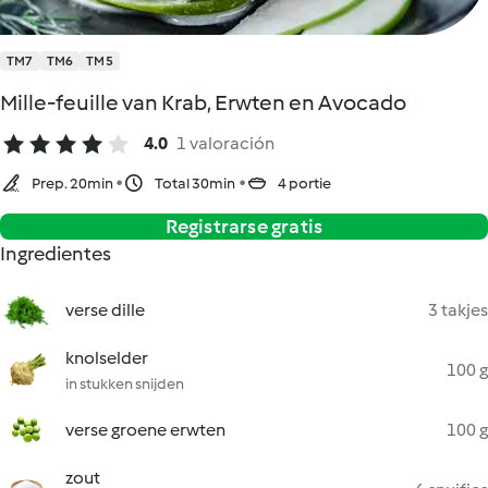
TM7
TM6
TM5
Mille-feuille van Krab, Erwten en Avocado
4.0
1 valoración
Prep. 20min
Total 30min
4 portie
Registrarse gratis
Ingredientes
verse dille
3 takjes
knolselder
100 g
in stukken snijden
verse groene erwten
100 g
zout