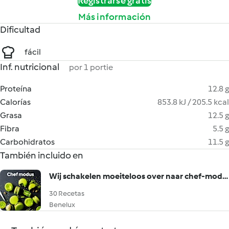
Registrarse gratis
Más información
Dificultad
fácil
Inf. nutricional
por 1 portie
Proteína
12.8 g
Calorías
853.8 kJ / 205.5 kcal
Grasa
12.5 g
Fibra
5.5 g
Carbohidratos
11.5 g
También incluido en
Wij schakelen moeiteloos over naar chef-modus
30 Recetas
Benelux