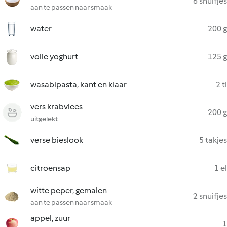
6 snuifjes
aan te passen naar smaak
water
200 g
volle yoghurt
125 g
wasabipasta, kant en klaar
2 tl
vers krabvlees
200 g
uitgelekt
verse bieslook
5 takjes
citroensap
1 el
witte peper, gemalen
2 snuifjes
aan te passen naar smaak
appel, zuur
1