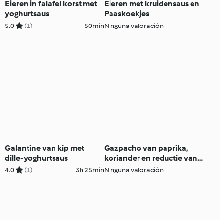
Eieren in falafel korst met
Eieren met kruidensaus en
yoghurtsaus
Paaskoekjes
5.0
(1)
50min
Ninguna valoración
Galantine van kip met
Gazpacho van paprika,
dille-yoghurtsaus
koriander en reductie van
balsamico
4.0
(1)
3h 25min
Ninguna valoración