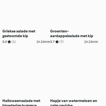
Griekse salade met
Groenten-
gestoomde kip
aardappelsalade met kip
5.0
(1)
1h 10min
3.7
(7)
1h 15min
Halloweensalade met
Hapje van watermeloen en
bloederige hummus
zalm ceviche