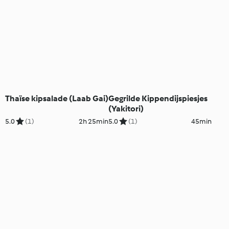
Thaïse kipsalade (Laab Gai)
Gegrilde Kippendijspiesjes
(Yakitori)
5.0
(1)
2h 25min
5.0
(1)
45min