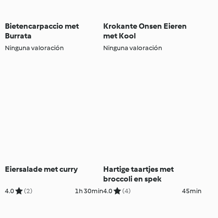
Bietencarpaccio met
Krokante Onsen Eieren
Burrata
met Kool
Ninguna valoración
Ninguna valoración
Eiersalade met curry
Hartige taartjes met
broccoli en spek
4.0
(2)
1h 30min
4.0
(4)
45min