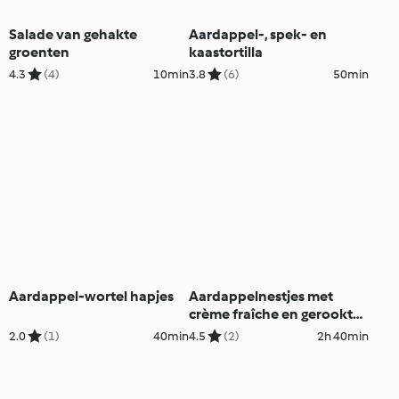
Salade van gehakte
Aardappel-, spek- en
groenten
kaastortilla
4.3
(4)
10min
3.8
(6)
50min
Aardappel-wortel hapjes
Aardappelnestjes met
crème fraîche en gerookte
zalm
2.0
(1)
40min
4.5
(2)
2h 40min