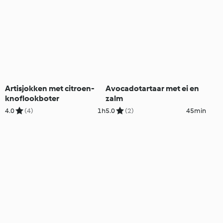
Artisjokken met citroen-
Avocadotartaar met ei en
knoflookboter
zalm
4.0
(4)
1h
5.0
(2)
45min