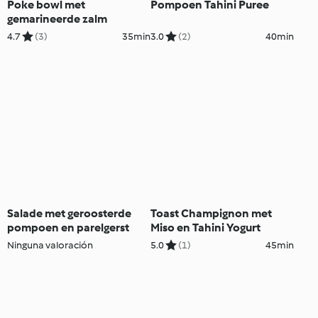
Poke bowl met
Pompoen Tahini Puree
gemarineerde zalm
4.7
(3)
35min
3.0
(2)
40min
Salade met geroosterde
Toast Champignon met
pompoen en parelgerst
Miso en Tahini Yogurt
Ninguna valoración
5.0
(1)
45min