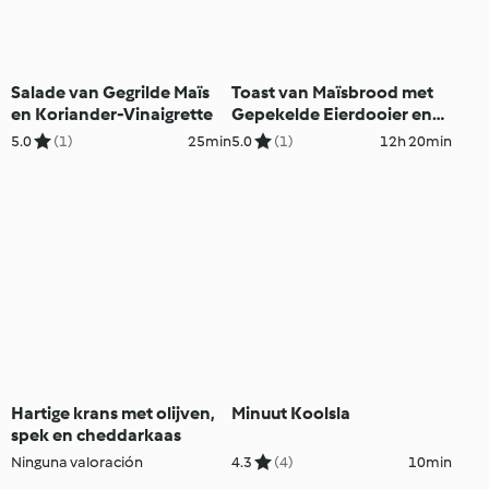
Salade van Gegrilde Maïs
Toast van Maïsbrood met
en Koriander-Vinaigrette
Gepekelde Eierdooier en
Hollandaise Saus
5.0
(1)
25min
5.0
(1)
12h 20min
Hartige krans met olijven,
Minuut Koolsla
spek en cheddarkaas
Ninguna valoración
4.3
(4)
10min