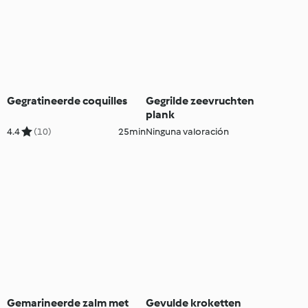
Gegratineerde coquilles
Gegrilde zeevruchten
plank
4.4
(10)
25min
Ninguna valoración
Gemarineerde zalm met
Gevulde kroketten