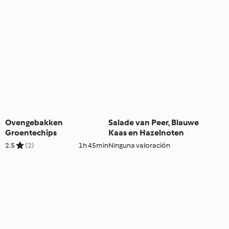
Ovengebakken
Salade van Peer, Blauwe
Groentechips
Kaas en Hazelnoten
2.5
(2)
1h 45min
Ninguna valoración