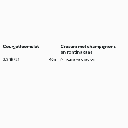
Courgetteomelet
Crostini met champignons
en fontinakaas
3.5
(2)
40min
Ninguna valoración