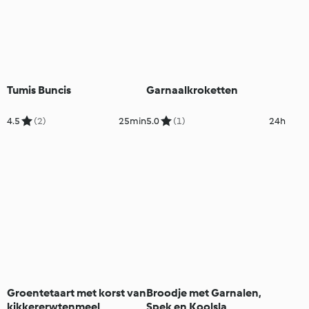
Tumis Buncis
Garnaalkroketten
4.5
(2)
25min
5.0
(1)
24h
Groentetaart met korst van
Broodje met Garnalen,
kikkererwtenmeel
Spek en Koolsla