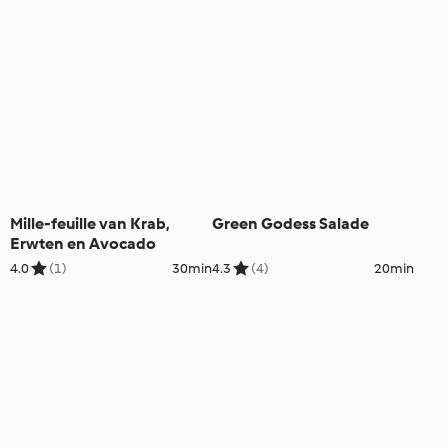
Mille-feuille van Krab,
Green Godess Salade
Erwten en Avocado
4.0
(1)
30min
4.3
(4)
20min