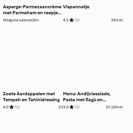
Asperge-Parmezaancrème
Vispannetje
met Parmaham en reepjes
Groene Asperges
Ninguna valoración
4.2
(5)
35min
Zoete Aardappelen met
Menu: Andijviesalade,
Tempeh en Tahinidressing
Pasta met Ragù en
Chocolademousse
4.0
(1)
1h
3.0
(2)
1h 10min