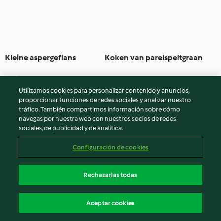
Kleine aspergeflans
Koken van parelspeltgraan
3.7
(3)
55min
Ninguna valoración
Utilizamos cookies para personalizar contenido y anuncios,
proporcionar funciones de redes sociales y analizar nuestro
tráfico. También compartimos información sobre cómo
navegas por nuestra web con nuestros socios de redes
sociales, de publicidad y de analítica.
Configuración de cookies
Rechazarlas todas
Lasagnerolletjes
Millefeuille van aubergine
Aceptar cookies
met yoghurt-mosterdsaus