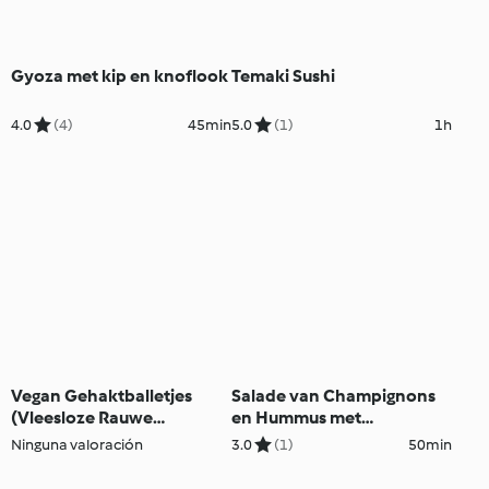
Gyoza met kip en knoflook
Temaki Sushi
4.0
(4)
45min
5.0
(1)
1h
Vegan Gehaktballetjes
Salade van Champignons
(Vleesloze Rauwe
en Hummus met
Gehaktballetjes)
Karameldressing en
Ninguna valoración
3.0
(1)
50min
Granaatappelpitjes