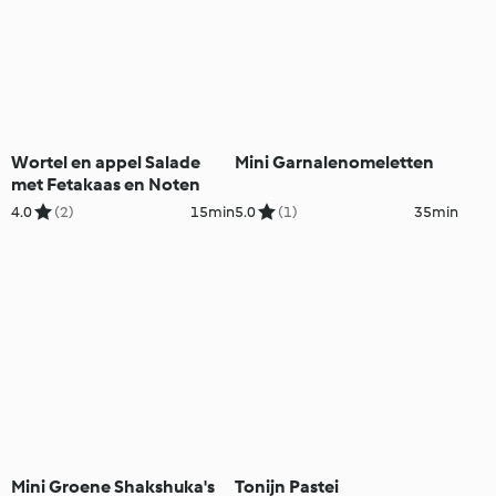
Wortel en appel Salade
Mini Garnalenomeletten
met Fetakaas en Noten
4.0
(2)
15min
5.0
(1)
35min
Mini Groene Shakshuka's
Tonijn Pastei