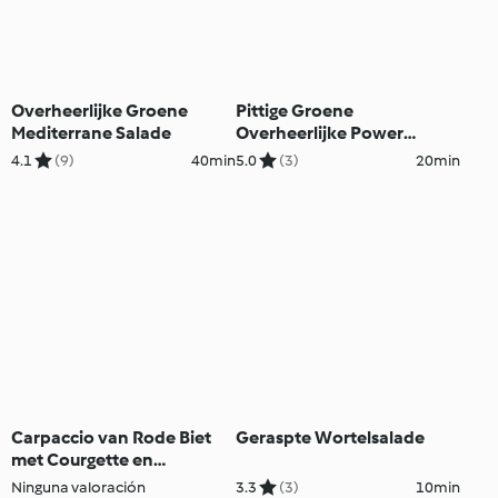
Overheerlijke Groene
Pittige Groene
Mediterrane Salade
Overheerlijke Power
Salade
4.1
(9)
40min
5.0
(3)
20min
Carpaccio van Rode Biet
Geraspte Wortelsalade
met Courgette en
Mozarella
Ninguna valoración
3.3
(3)
10min