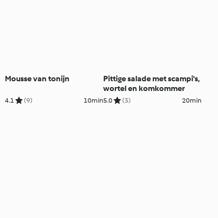
Mousse van tonijn
Pittige salade met scampi's,
wortel en komkommer
4.1
(9)
10min
5.0
(3)
20min