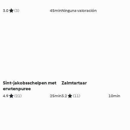
3.0
(3)
45min
Ninguna valoración
Sint-jakobsschelpen met
Zalmtartaar
erwtenpuree
4.9
(21)
25min
3.2
(11)
10min