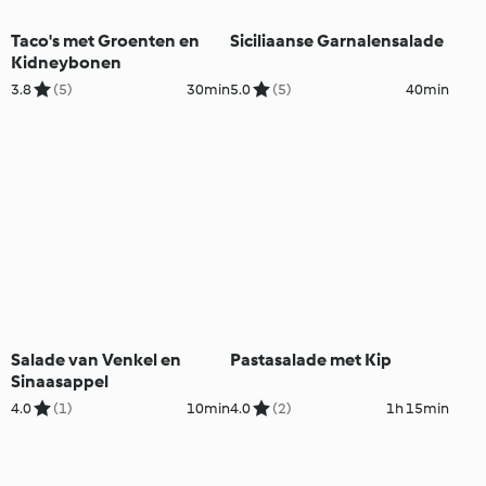
Taco's met Groenten en
Siciliaanse Garnalensalade
Kidneybonen
3.8
(5)
30min
5.0
(5)
40min
Salade van Venkel en
Pastasalade met Kip
Sinaasappel
4.0
(1)
10min
4.0
(2)
1h 15min