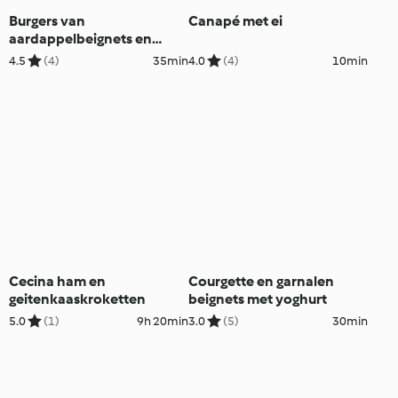
Burgers van
Canapé met ei
aardappelbeignets en
spinazie
4.5
(4)
35min
4.0
(4)
10min
Cecina ham en
Courgette en garnalen
geitenkaaskroketten
beignets met yoghurt
5.0
(1)
9h 20min
3.0
(5)
30min