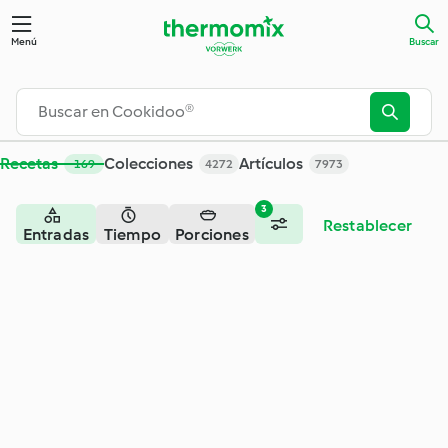
Buscar - Cookidoo® – la plataforma de recetas oficial de Th
Menú
Buscar
Recetas
Colecciones
Artículos
169
4272
7973
3
Restablecer
Entradas
Tiempo
Porciones