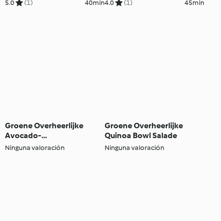
Dressing
5.0
(1)
40min
4.0
(1)
45min
Groene Overheerlijke
Groene Overheerlijke
Avocado-
Quinoa Bowl Salade
Komkommersalade
Ninguna valoración
Ninguna valoración