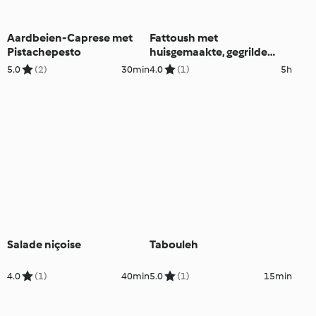
Aardbeien-Caprese met
Fattoush met
Pistachepesto
huisgemaakte, gegrilde
halloumi
5.0
(2)
30min
4.0
(1)
5h
Salade niçoise
Tabouleh
4.0
(1)
40min
5.0
(1)
15min