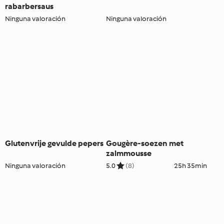
rabarbersaus
Ninguna valoración
Ninguna valoración
Glutenvrije gevulde pepers
Gougère-soezen met
zalmmousse
Ninguna valoración
5.0
(8)
25h 35min