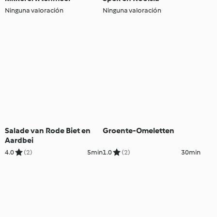
Ninguna valoración
Ninguna valoración
Salade van Rode Biet en
Groente-Omeletten
Aardbei
4.0
(2)
5min
1.0
(2)
30min