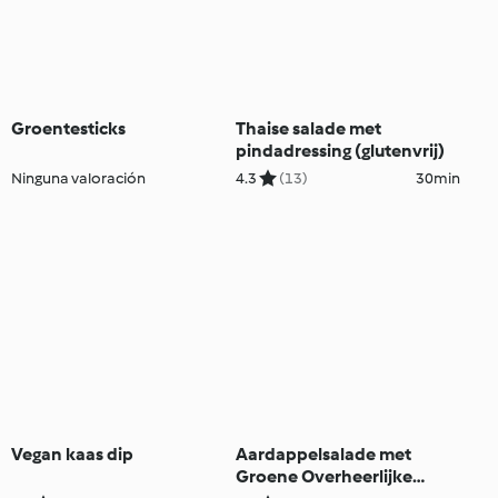
Groentesticks
Thaise salade met
pindadressing (glutenvrij)
Ninguna valoración
4.3
(13)
30min
Vegan kaas dip
Aardappelsalade met
Groene Overheerlijke