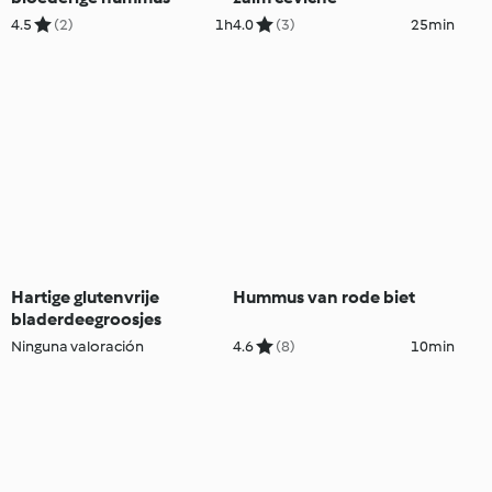
4.5
(2)
1h
4.0
(3)
25min
Hartige glutenvrije
Hummus van rode biet
bladerdeegroosjes
Ninguna valoración
4.6
(8)
10min