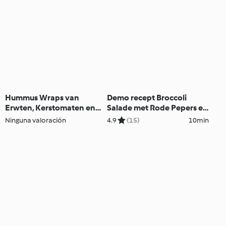
Hummus Wraps van
Demo recept Broccoli
Erwten, Kerstomaten en
Salade met Rode Pepers en
Feta
Pijnboompitten
Ninguna valoración
4.9
(15)
10min