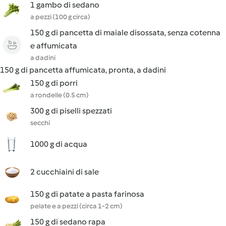
1 gambo di sedano
a pezzi (100 g circa)
150 g di pancetta di maiale disossata, senza cotenna
e affumicata
a dadini
150 g di pancetta affumicata, pronta, a dadini
150 g di porri
a rondelle (0.5 cm)
300 g di piselli spezzati
secchi
1000 g di acqua
2 cucchiaini di sale
150 g di patate a pasta farinosa
pelate e a pezzi (circa 1-2 cm)
150 g di sedano rapa