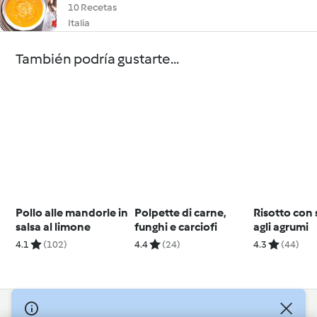
10 Recetas
Italia
También podría gustarte...
Pollo alle mandorle in
Polpette di carne,
Risotto con
salsa al limone
funghi e carciofi
agli agrumi
4.1
(102)
4.4
(24)
4.3
(44)
© Copyright 2026