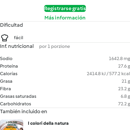
Registrarse gratis
Más información
Dificultad
fácil
Inf. nutricional
por 1 porzione
Sodio
1642.8 mg
Proteína
27.6 g
Calorías
2414.8 kJ / 577.2 kcal
Grasa
21 g
Fibra
23.2 g
Grasas saturadas
6.8 g
Carbohidratos
72.2 g
También incluido en
I colori della natura