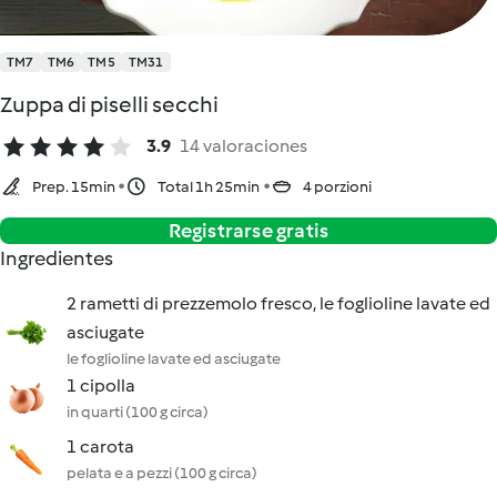
TM7
TM6
TM5
TM31
Zuppa di piselli secchi
3.9
14 valoraciones
Prep. 15min
Total 1h 25min
4 porzioni
Registrarse gratis
Ingredientes
2 rametti di prezzemolo fresco, le foglioline lavate ed
asciugate
le foglioline lavate ed asciugate
1 cipolla
in quarti (100 g circa)
1 carota
pelata e a pezzi (100 g circa)