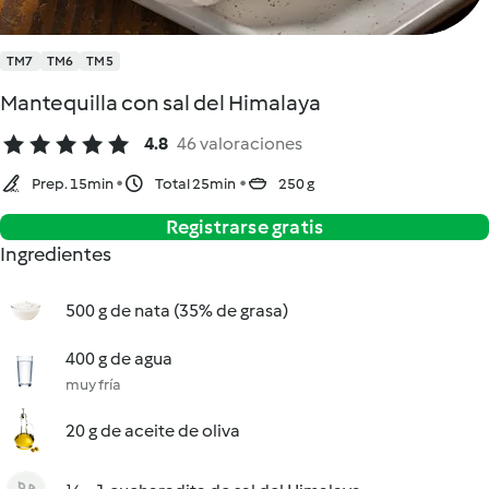
TM7
TM6
TM5
Mantequilla con sal del Himalaya
4.8
46 valoraciones
Prep. 15min
Total 25min
250 g
Registrarse gratis
Ingredientes
500 g de nata (35% de grasa)
400 g de agua
muy fría
20 g de aceite de oliva