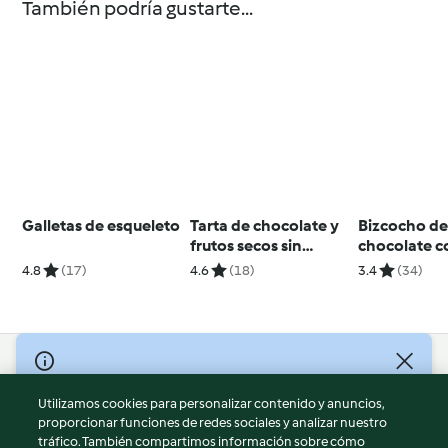
También podría gustarte...
Galletas de esqueleto
Tarta de chocolate y
Bizcocho d
frutos secos sin
chocolate c
gluten
ingrediente
4.8
(17)
4.6
(18)
3.4
(34)
© Copyright 2026
Utilizamos cookies para personalizar contenido y anuncios,
Términos de uso
proporcionar funciones de redes sociales y analizar nuestro
Política de privacidad
tráfico. También compartimos información sobre cómo