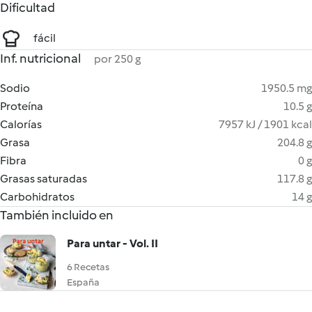
Dificultad
fácil
Inf. nutricional
por 250 g
Sodio
1950.5 mg
Proteína
10.5 g
Calorías
7957 kJ / 1901 kcal
Grasa
204.8 g
Fibra
0 g
Grasas saturadas
117.8 g
Carbohidratos
14 g
También incluido en
Para untar - Vol. II
6 Recetas
España