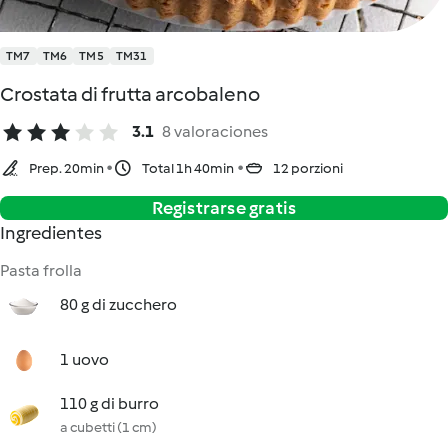
TM7
TM6
TM5
TM31
Crostata di frutta arcobaleno
3.1
8 valoraciones
Prep. 20min
Total 1h 40min
12 porzioni
Registrarse gratis
Ingredientes
Pasta frolla
80 g di zucchero
1 uovo
110 g di burro
a cubetti (1 cm)