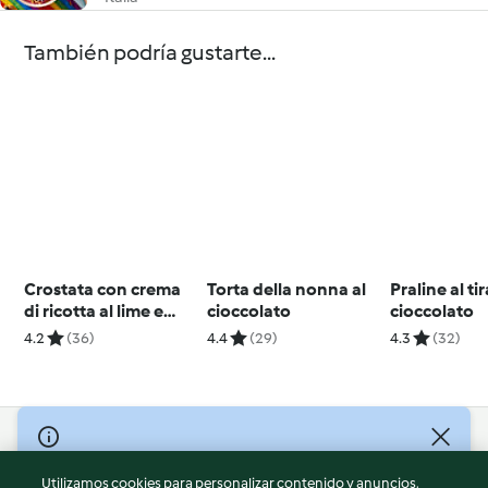
También podría gustarte...
Crostata con crema
Torta della nonna al
Praline al ti
di ricotta al lime e
cioccolato
cioccolato
cocco (senza glutine)
4.2
(36)
4.4
(29)
4.3
(32)
© Copyright 2026
Utilizamos cookies para personalizar contenido y anuncios,