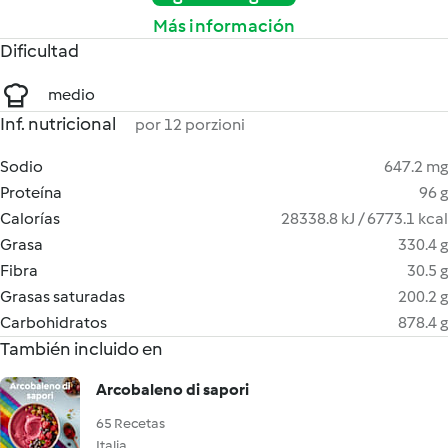
Más información
Dificultad
medio
Inf. nutricional
por 12 porzioni
Sodio
647.2 mg
Proteína
96 g
Calorías
28338.8 kJ / 6773.1 kcal
Grasa
330.4 g
Fibra
30.5 g
Grasas saturadas
200.2 g
Carbohidratos
878.4 g
También incluido en
Arcobaleno di sapori
65 Recetas
Italia