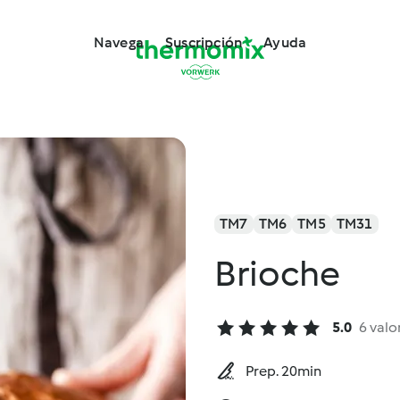
Navega
Suscripción
Ayuda
TM7
TM6
TM5
TM31
Brioche
5.0
6 valo
Prep. 20min