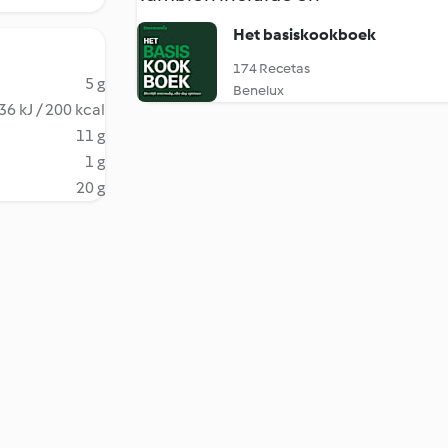
Het basiskookboek
174 Recetas
5 g
Benelux
36 kJ / 200 kcal
11 g
1 g
20 g