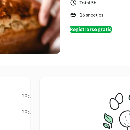
Total 5h
16 sneetjes
Registrarse gratis
20 g
20 g