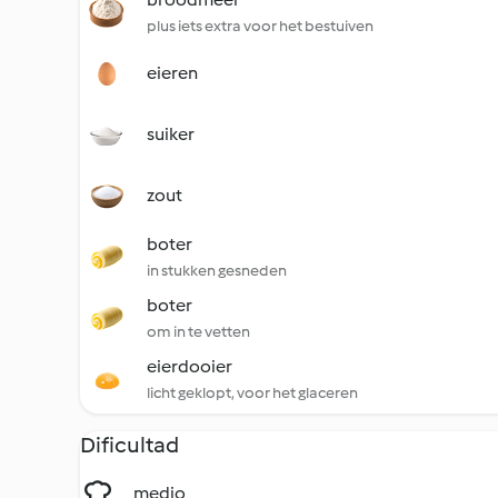
plus iets extra voor het bestuiven
eieren
suiker
zout
boter
in stukken gesneden
boter
om in te vetten
eierdooier
licht geklopt, voor het glaceren
Dificultad
medio