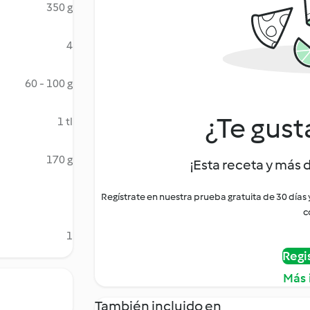
350 g
4
60 - 100 g
¿Te gust
1 tl
170 g
¡Esta receta y más 
Regístrate en nuestra prueba gratuita de 30 días
c
1
Regi
Más 
También incluido en