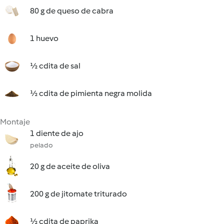
80 g de queso de cabra
1 huevo
½ cdita de sal
½ cdita de pimienta negra molida
Montaje
1 diente de ajo
pelado
20 g de aceite de oliva
200 g de jitomate triturado
½ cdita de paprika