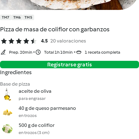
TM7
TM6
TM5
Pizza de masa de coliflor con garbanzos
4.5
20 valoraciones
Prep. 20min
Total 1h 10min
1 receta completa
Registrarse gratis
Ingredientes
Base de pizza
aceite de oliva
para engrasar
40 g de queso parmesano
en trozos
500 g de coliflor
en trozos (3 cm)