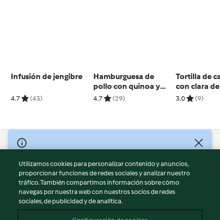
Infusión de jengibre
Hamburguesa de
Tortilla de 
pollo con quinoa y
con clara d
chía
4.7
(43)
4.7
(29)
3.0
(9)
© Copyright 2026
Utilizamos cookies para personalizar contenido y anuncios,
Términos de uso
proporcionar funciones de redes sociales y analizar nuestro
Política de privacidad
tráfico. También compartimos información sobre cómo
Aviso legal
navegas por nuestra web con nuestros socios de redes
sociales, de publicidad y de analítica.
Información legal
Cookies