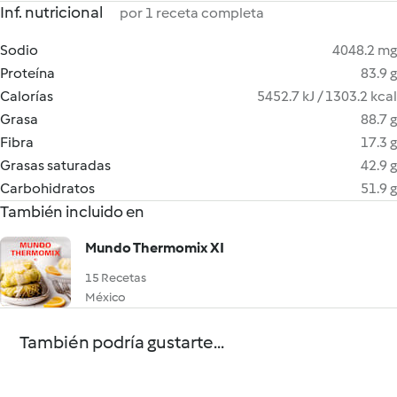
Inf. nutricional
por 1 receta completa
Sodio
4048.2 mg
Proteína
83.9 g
Calorías
5452.7 kJ / 1303.2 kcal
Grasa
88.7 g
Fibra
17.3 g
Grasas saturadas
42.9 g
Carbohidratos
51.9 g
También incluido en
Mundo Thermomix XI
15 Recetas
México
También podría gustarte...