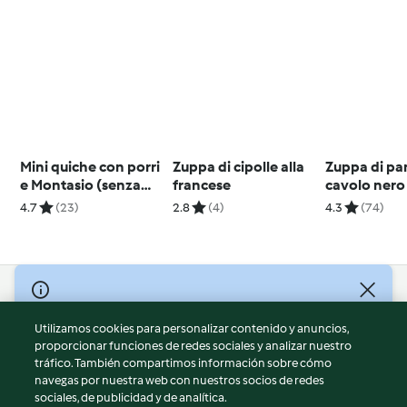
Mini quiche con porri
Zuppa di cipolle alla
Zuppa di pa
e Montasio (senza
francese
cavolo nero
glutine)
Fontina
4.7
(23)
2.8
(4)
4.3
(74)
© Copyright 2026
Utilizamos cookies para personalizar contenido y anuncios,
Términos de uso
proporcionar funciones de redes sociales y analizar nuestro
Política de privacidad
tráfico. También compartimos información sobre cómo
Aviso legal
navegas por nuestra web con nuestros socios de redes
sociales, de publicidad y de analítica.
Información legal