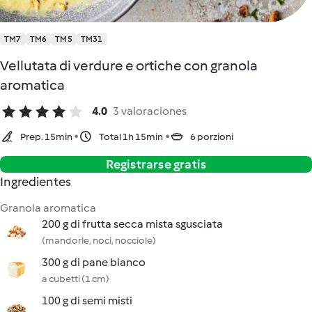
TM7
TM6
TM5
TM31
Vellutata di verdure e ortiche con granola
aromatica
4.0
3 valoraciones
Prep. 15min
Total 1h 15min
6 porzioni
Registrarse gratis
Ingredientes
Granola aromatica
200 g di frutta secca mista sgusciata
(mandorle, noci, nocciole)
300 g di pane bianco
a cubetti (1 cm)
100 g di semi misti