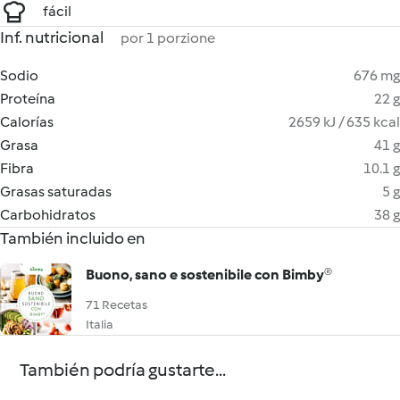
fácil
Inf. nutricional
por 1 porzione
Sodio
676 mg
Proteína
22 g
Calorías
2659 kJ / 635 kcal
Grasa
41 g
Fibra
10.1 g
Grasas saturadas
5 g
Carbohidratos
38 g
También incluido en
Buono, sano e sostenibile con Bimby®
71 Recetas
Italia
También podría gustarte...