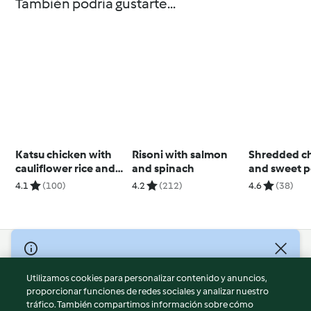
También podría gustarte...
Katsu chicken with
Risoni with salmon
Shredded c
cauliflower rice and
and spinach
and sweet p
pickled salad
salad with 
4.1
(100)
4.2
(212)
4.6
(38)
(MEATER+®)
dressing
© Copyright 2026
Utilizamos cookies para personalizar contenido y anuncios,
Términos de uso
proporcionar funciones de redes sociales y analizar nuestro
Política de privacidad
tráfico. También compartimos información sobre cómo