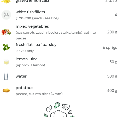
grated lemon zest
2 tbsp
white fish fillets
4
(120-200 g each - see Tips)
mixed vegetables
200 g
(e.g. carrots, zucchini, celery stalks, turnip), cut into
pieces
fresh flat-leaf parsley
6 sprigs
leaves only
lemon juice
50 g
(approx. 1 lemon)
water
500 g
potatoes
400 g
peeled, cut into slices (3 mm)