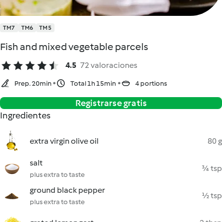
TM7
TM6
TM5
Fish and mixed vegetable parcels
4.5
72 valoraciones
Prep. 20min
Total 1h 15min
4 portions
Registrarse gratis
Ingredientes
extra virgin olive oil
80 g
salt
¾ tsp
plus extra to taste
ground black pepper
½ tsp
plus extra to taste