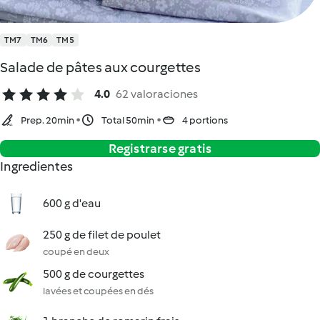
TM7
TM6
TM5
Salade de pâtes aux courgettes
4.0
62 valoraciones
Prep. 20min
Total 50min
4 portions
Registrarse gratis
Ingredientes
600 g d'eau
250 g de filet de poulet
coupé en deux
500 g de courgettes
lavées et coupées en dés