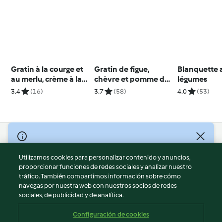
Gratin à la courge et
Gratin de figue,
Blanquette 
au merlu, crème à la
chèvre et pomme de
légumes
ciboulette
terre
3.4
(16)
3.7
(58)
4.0
(53)
© Copyright 2026
Utilizamos cookies para personalizar contenido y anuncios,
Términos de uso
proporcionar funciones de redes sociales y analizar nuestro
Política de privacidad
tráfico. También compartimos información sobre cómo
Aviso legal
navegas por nuestra web con nuestros socios de redes
sociales, de publicidad y de analítica.
Información legal
Cookies
Configuración de cookies