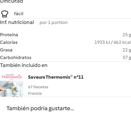
Dificultad
fácil
Inf. nutricional
por 1 portion
Proteína
25 g
Calorías
1933 kJ / 462 kcal
Grasa
22 g
Carbohidratos
37 g
También incluido en
Saveurs Thermomix® n°11
67 Recetas
Francia
También podría gustarte...