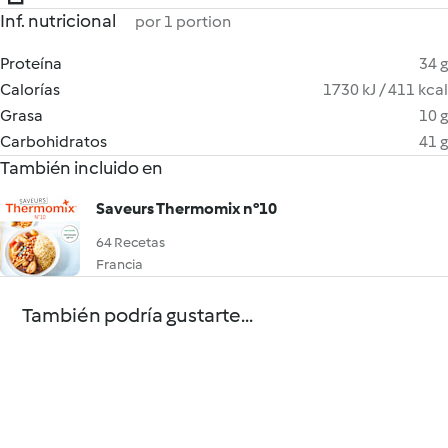
Inf. nutricional
por 1 portion
Proteína
34 g
Calorías
1730 kJ / 411 kcal
Grasa
10 g
Carbohidratos
41 g
También incluido en
Saveurs Thermomix n°10
64 Recetas
Francia
También podría gustarte...