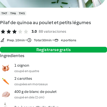
TM7
TM6
TM5
Pilaf de quinoa au poulet et petits légumes
3.0
88 valoraciones
Prep. 10min
Total 30min
4 portions
Registrarse gratis
Ingredientes
1 oignon
coupé en quatre
2 carottes
coupées en morceaux
400 g de blanc de poulet
coupé en dés (2 cm)