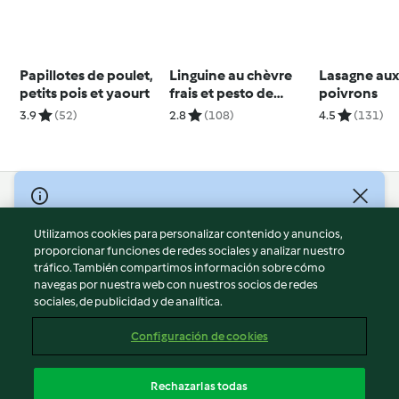
Papillotes de poulet,
Linguine au chèvre
Lasagne aux 
petits pois et yaourt
frais et pesto de
poivrons
roquette
3.9
(52)
2.8
(108)
4.5
(131)
© Copyright 2026
Utilizamos cookies para personalizar contenido y anuncios,
Términos de uso
proporcionar funciones de redes sociales y analizar nuestro
Política de privacidad
tráfico. También compartimos información sobre cómo
Aviso legal
navegas por nuestra web con nuestros socios de redes
sociales, de publicidad y de analítica.
Información legal
Cookies
Configuración de cookies
Reportar contenido
Cancelar suscripción
Rechazarlas todas