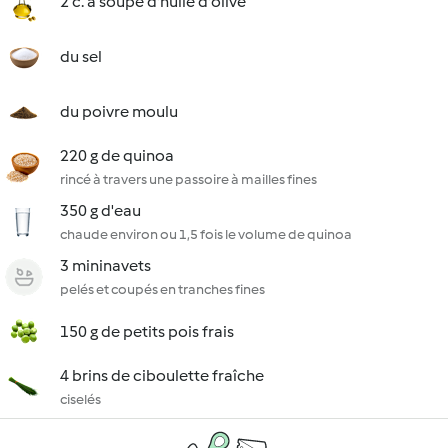
2 c. à soupe d'huile d'olive
du sel
du poivre moulu
220 g de quinoa
rincé à travers une passoire à mailles fines
350 g d'eau
chaude environ ou 1,5 fois le volume de quinoa
3 mininavets
pelés et coupés en tranches fines
150 g de petits pois frais
4 brins de ciboulette fraîche
ciselés