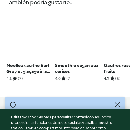
También podría gustarte...
Moelleux au thé Earl
Smoothie végan aux
Gaufres ros
Grey et glaçage à la
cerises
fruits
bergamote
4.1
(7)
4.0
(7)
4.2
(5)
© Copyright 2026
Utilizamos cookies para personalizar contenido y anuncios,
Términos de uso
proporcionar funciones de redes sociales y analizar nuestro
Política de privacidad
tráfico. También compartimos información sobre cómo