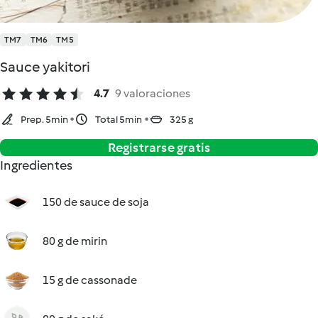
TM7
TM6
TM5
Sauce yakitori
4.7
9 valoraciones
Prep. 5min
Total 5min
325 g
Registrarse gratis
Ingredientes
150 de sauce de soja
80 g de mirin
15 g de cassonade