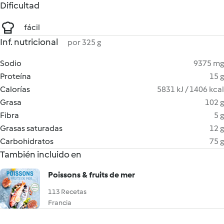
Dificultad
fácil
Inf. nutricional
por 325 g
Sodio
9375 mg
Proteína
15 g
Calorías
5831 kJ / 1406 kcal
Grasa
102 g
Fibra
5 g
Grasas saturadas
12 g
Carbohidratos
75 g
También incluido en
Poissons & fruits de mer
113 Recetas
Francia