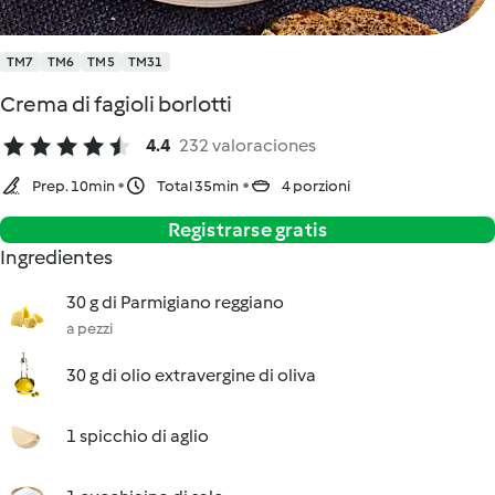
TM7
TM6
TM5
TM31
Crema di fagioli borlotti
4.4
232 valoraciones
Prep. 10min
Total 35min
4 porzioni
Registrarse gratis
Ingredientes
30 g di Parmigiano reggiano
a pezzi
30 g di olio extravergine di oliva
1 spicchio di aglio