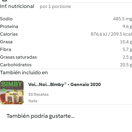
Inf. nutricional
por 1 porzione
Sodio
485.5 mg
Proteína
9.6 g
Calorías
876.6 kJ / 209.5 kcal
Grasa
10.4 g
Fibra
5.7 g
Grasas saturadas
2.5 g
Carbohidratos
20.5 g
También incluido en
Voi...Noi...Bimby® - Gennaio 2020
30 Recetas
Italia
También podría gustarte...