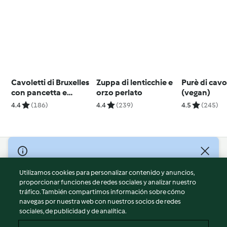
Cavoletti di Bruxelles
Zuppa di lenticchie e
Purè di cavo
con pancetta e
orzo perlato
(vegan)
mandorle
4.4
(186)
4.4
(239)
4.5
(245)
© Copyright 2026
Utilizamos cookies para personalizar contenido y anuncios,
Términos de uso
proporcionar funciones de redes sociales y analizar nuestro
Política de privacidad
tráfico. También compartimos información sobre cómo
Aviso legal
navegas por nuestra web con nuestros socios de redes
sociales, de publicidad y de analítica.
Información legal