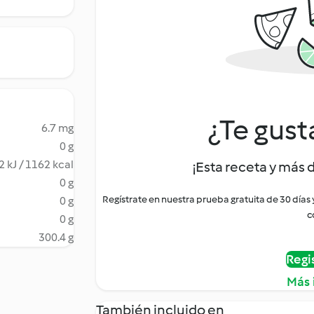
¿Te gust
6.7 mg
0 g
 kJ / 1162 kcal
¡Esta receta y más 
0 g
Regístrate en nuestra prueba gratuita de 30 días
0 g
c
0 g
300.4 g
Regi
Más 
También incluido en