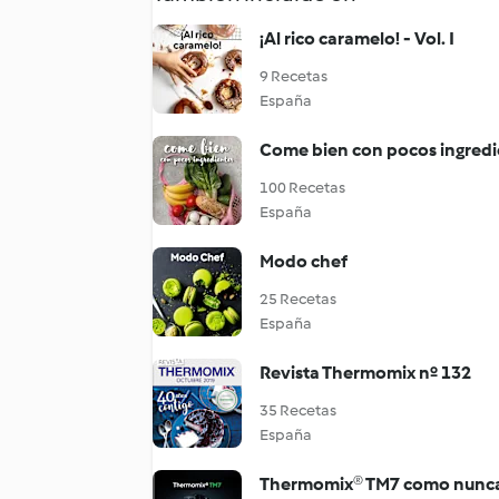
¡Al rico caramelo! - Vol. I
9 Recetas
España
Come bien con pocos ingredi
100 Recetas
España
Modo chef
25 Recetas
España
Revista Thermomix nº 132
35 Recetas
España
Thermomix® TM7 como nunca