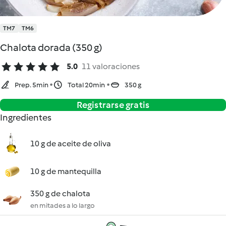
TM7
TM6
Chalota dorada (350 g)
5.0
11 valoraciones
Prep. 5min
Total 20min
350 g
Registrarse gratis
Ingredientes
10 g de aceite de oliva
10 g de mantequilla
350 g de chalota
en mitades a lo largo