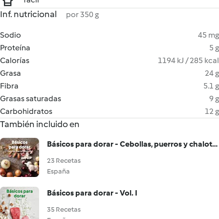
Inf. nutricional
por 350 g
Sodio
45 mg
Proteína
5 g
Calorías
1194 kJ / 285 kcal
Grasa
24 g
Fibra
5.1 g
Grasas saturadas
9 g
Carbohidratos
12 g
También incluido en
Básicos para dorar - Cebollas, puerros y chalotas
23 Recetas
España
Básicos para dorar - Vol. I
35 Recetas