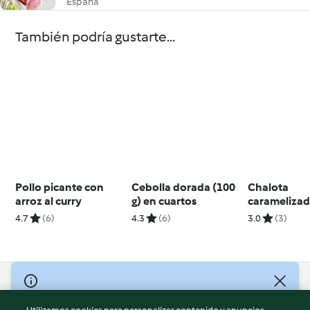
España
También podría gustarte...
Pollo picante con
Cebolla dorada (100
Chalota
arroz al curry
g) en cuartos
caramelizad
en cuartos
4.7
(6)
4.3
(6)
3.0
(3)
© Copyright 2026