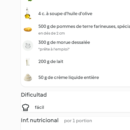
4 c. à soupe d'huile d'olive
500 g de pommes de terre farineuses, spéci
en dés de 2 cm
300 g de morue dessalée
"prête à l'emploi"
200 g de lait
50 g de crème liquide entière
Dificultad
fácil
Inf. nutricional
por 1 portion