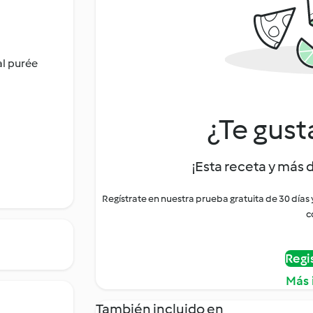
al purée
¿Te gust
¡Esta receta y más 
Regístrate en nuestra prueba gratuita de 30 días
c
Regi
Más 
También incluido en