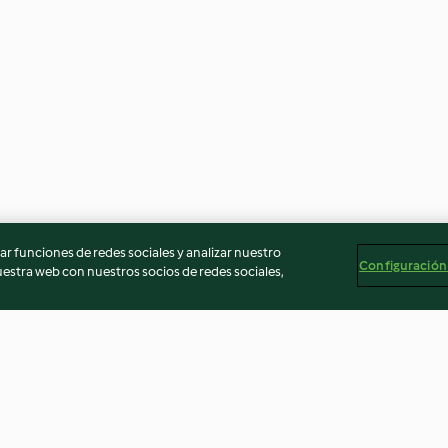
r funciones de redes sociales y analizar nuestro
Configuración
stra web con nuestros socios de redes sociales,
u morbier
Clafoutis de courgettes sans
Flans saumon-c