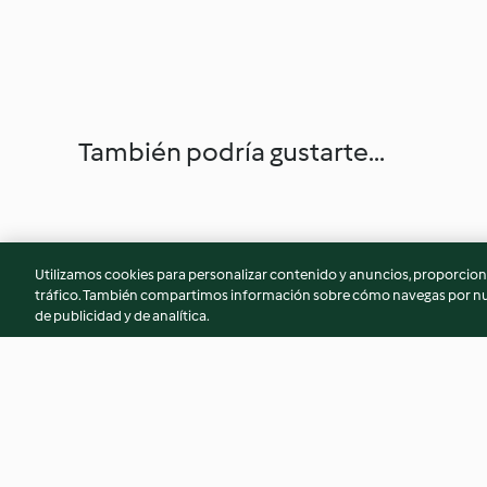
También podría gustarte...
Utilizamos cookies para personalizar contenido y anuncios, proporciona
tráfico. También compartimos información sobre cómo navegas por nue
de publicidad y de analítica.
Velouté carottes, navets et
Soupe de potiron a