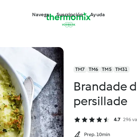
Navega
Suscripción
Ayuda
TM7
TM6
TM5
TM31
Brandade d
persillade
4.7
296 v
Prep. 10min