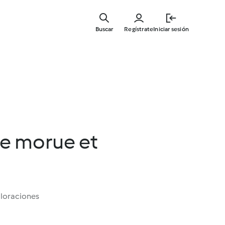
Ir
al
Buscar
Regístrate
Iniciar sesión
contenid
principal
e morue et
aloraciones