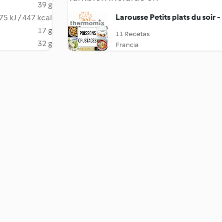
39 g
Larousse Petits plats du soir 
75 kJ / 447 kcal
17 g
11 Recetas
32 g
Francia