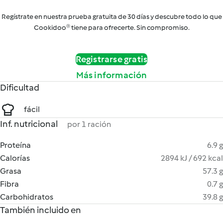
Regístrate en nuestra prueba gratuita de 30 días y descubre todo lo que
Cookidoo® tiene para ofrecerte. Sin compromiso.
Registrarse gratis
Más información
Dificultad
fácil
Inf. nutricional
por 1 ración
Proteína
6.9 g
Calorías
2894 kJ / 692 kcal
Grasa
57.3 g
Fibra
0.7 g
Carbohidratos
39.8 g
También incluido en