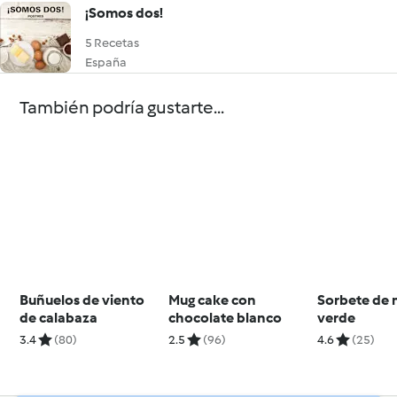
¡Somos dos!
5 Recetas
España
También podría gustarte...
Buñuelos de viento
Mug cake con
Sorbete de
de calabaza
chocolate blanco
verde
3.4
(80)
2.5
(96)
4.6
(25)