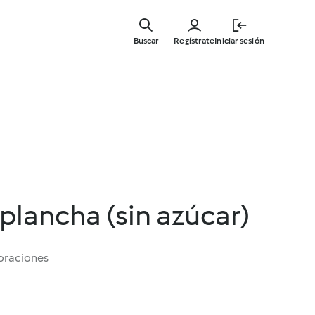
Ir
al
Buscar
Regístrate
Iniciar sesión
contenid
principal
a plancha (sin azúcar)
oraciones