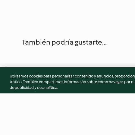
También podría gustarte...
Utilizamos cookies para personalizar contenido y anuncios, proporciona
tráfico. También compartimos información sobre cómo navegas por nue
de publicidad y de analítica.
Pastel de atún
Cuajada de quesito