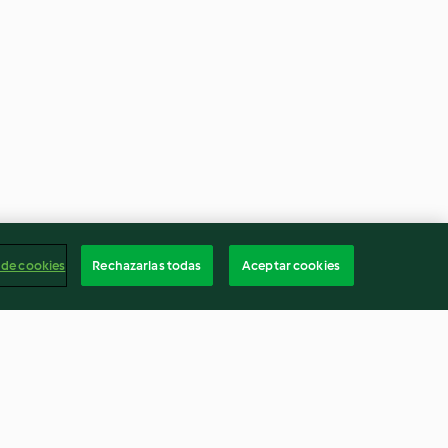
 de cookies
Rechazarlas todas
Aceptar cookies
ad de
Menú: Lentejas estofadas.