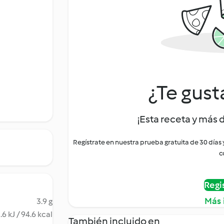
¿Te gust
¡Esta receta y más 
Regístrate en nuestra prueba gratuita de 30 días
c
Regi
Más 
3.9 g
.6 kJ / 94.6 kcal
También incluido en