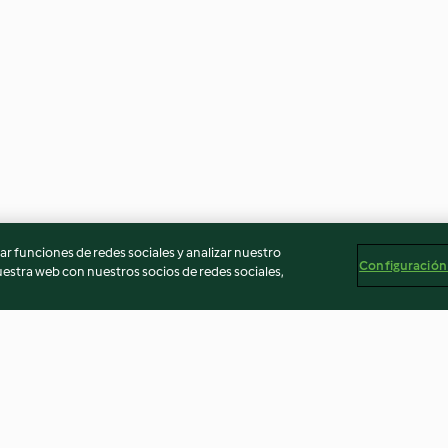
r funciones de redes sociales y analizar nuestro
Configuración
stra web con nuestros socios de redes sociales,
s con coulis
Tarta de uvas, queso y
Árbol de Navid