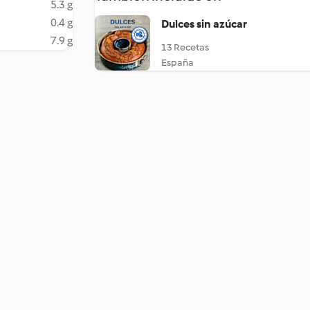
5.3 g
0.4 g
Dulces sin azúcar
7.9 g
13 Recetas
España