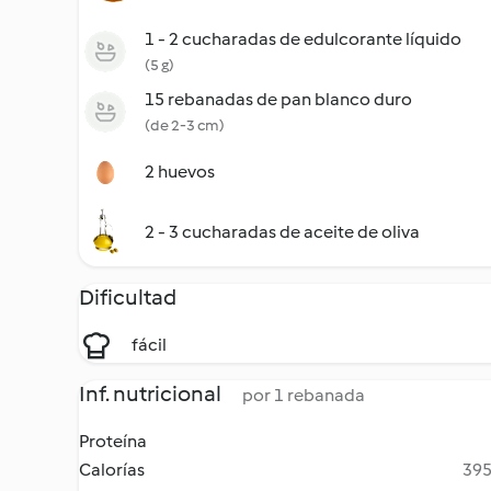
1 - 2 cucharadas de edulcorante líquido
(5 g)
15 rebanadas de pan blanco duro
(de 2-3 cm)
2 huevos
2 - 3 cucharadas de aceite de oliva
Dificultad
fácil
Inf. nutricional
por 1 rebanada
Proteína
Calorías
395