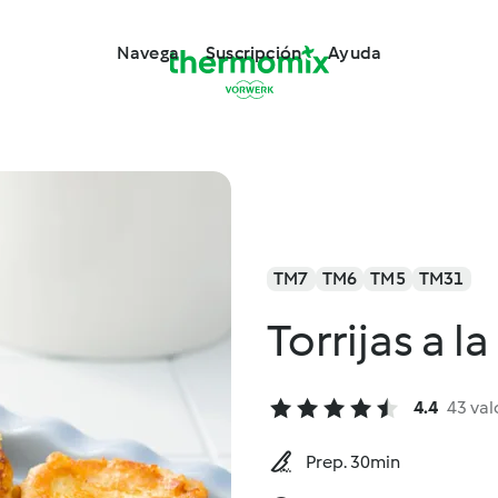
Navega
Suscripción
Ayuda
TM7
TM6
TM5
TM31
Torrijas a l
4.4
43 val
Prep. 30min