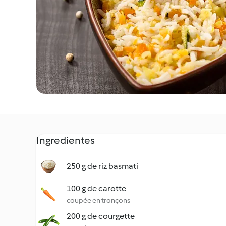
Ingredientes
250 g de riz basmati
100 g de carotte
coupée en tronçons
200 g de courgette