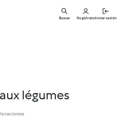
Ir
al
Buscar
Regístrate
Iniciar sesión
contenid
principal
 aux légumes
aloraciones