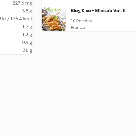
227.6 mg
Blog & co - Elleisab Vol. II
3.5 g
 kJ / 176.4 kcal
10 Recetas
1.7 g
Francia
1.3 g
0.9 g
36 g