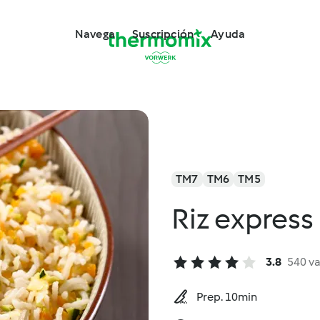
Navega
Suscripción
Ayuda
TM7
TM6
TM5
Riz express
3.8
540 v
Prep. 10min