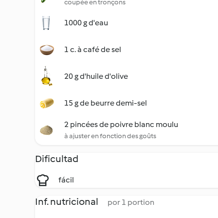
coupée en tronçons
1000 g d'eau
1 c. à café de sel
20 g d'huile d'olive
15 g de beurre demi-sel
2 pincées de poivre blanc moulu
à ajuster en fonction des goûts
Dificultad
fácil
Inf. nutricional
por 1 portion