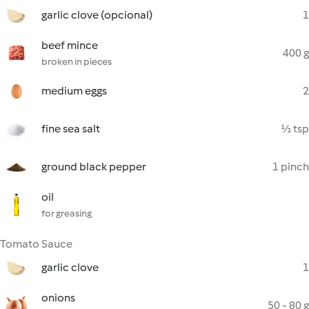
garlic clove (opcional)
1
beef mince
400 g
broken in pieces
medium eggs
2
fine sea salt
½ tsp
ground black pepper
1 pinch
oil
for greasing
Tomato Sauce
garlic clove
1
onions
50 - 80 g