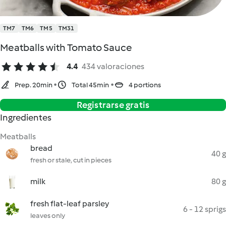
TM7
TM6
TM5
TM31
Meatballs with Tomato Sauce
4.4
434 valoraciones
Prep. 20min
Total 45min
4 portions
Registrarse gratis
Ingredientes
Meatballs
bread
40 g
fresh or stale, cut in pieces
milk
80 g
fresh flat-leaf parsley
6 - 12 sprigs
leaves only