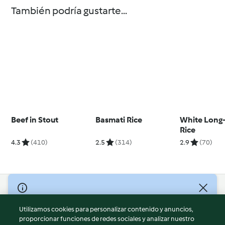
También podría gustarte...
Beef in Stout
Basmati Rice
White Long-
Rice
4.3
(410)
2.5
(314)
2.9
(70)
© Copyright 2026
Utilizamos cookies para personalizar contenido y anuncios,
Términos de uso
proporcionar funciones de redes sociales y analizar nuestro
Política de privacidad