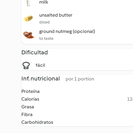
milk
unsalted butter
diced
ground nutmeg (opcional)
to taste
Dificultad
fácil
Inf. nutricional
por 1 portion
Proteína
Calorías
12
Grasa
Fibra
Carbohidratos