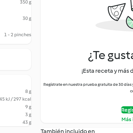
350 g
30 g
1 - 2 pinches
¿Te gust
¡Esta receta y más 
Regístrate en nuestra prueba gratuita de 30 días
8 g
c
45 kJ / 297 kcal
9 g
Regi
3 g
Más 
43 g
También incluido en