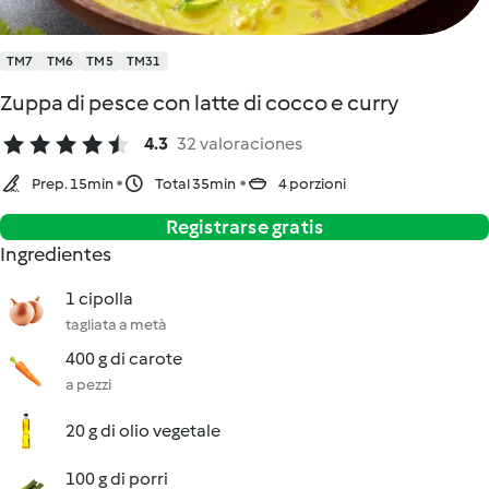
TM7
TM6
TM5
TM31
Zuppa di pesce con latte di cocco e curry
4.3
32 valoraciones
Prep. 15min
Total 35min
4 porzioni
Registrarse gratis
Ingredientes
1 cipolla
tagliata a metà
400 g di carote
a pezzi
20 g di olio vegetale
100 g di porri