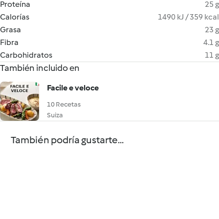
Proteína
25 g
Calorías
1490 kJ / 359 kcal
Grasa
23 g
Fibra
4.1 g
Carbohidratos
11 g
También incluido en
Facile e veloce
10 Recetas
Suiza
También podría gustarte...