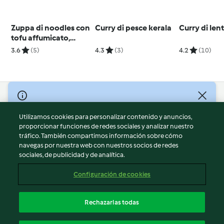
Zuppa di noodles con
Curry di pesce kerala
Curry di len
tofu affumicato,
spinaci e champignon
3.6
(5)
4.3
(3)
4.2
(10)
© Copyright 2026
Utilizamos cookies para personalizar contenido y anuncios,
Términos de uso
proporcionar funciones de redes sociales y analizar nuestro
Política de privacidad
tráfico. También compartimos información sobre cómo
Aviso legal
navegas por nuestra web con nuestros socios de redes
sociales, de publicidad y de analítica.
Información legal
Cookies
Configuración de cookies
Reportar contenido
Cancelar suscripción
Rechazarlas todas
Declaración de accesibilidad