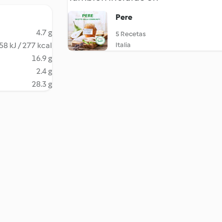
Pere
4.7 g
5 Recetas
58 kJ / 277 kcal
Italia
16.9 g
2.4 g
28.3 g