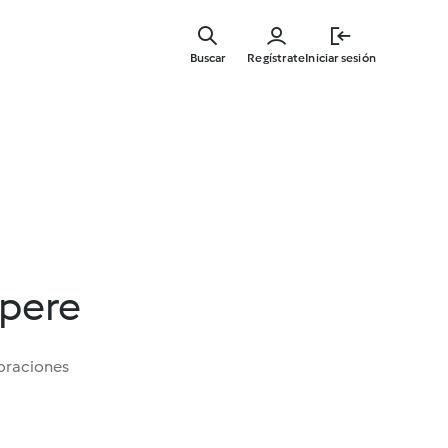
Ir
al
Buscar
Regístrate
Iniciar sesión
contenid
principal
 pere
oraciones