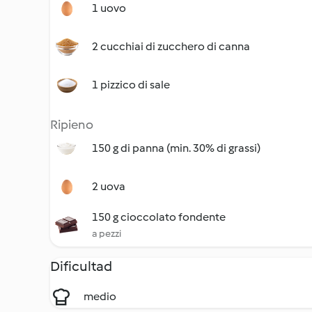
1 uovo
2 cucchiai di zucchero di canna
1 pizzico di sale
Ripieno
150 g di panna (min. 30% di grassi)
2 uova
150 g cioccolato fondente
a pezzi
Dificultad
medio