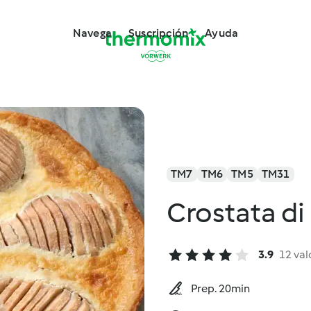
Navega
Suscripción
Ayuda
TM7
TM6
TM5
TM31
Crostata di
3.9
12 val
Prep. 20min