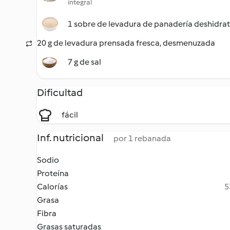
integral
1 sobre de levadura de panadería deshidra
20 g de levadura prensada fresca, desmenuzada
7 g de sal
Dificultad
fácil
Inf. nutricional
por 1 rebanada
Sodio
Proteína
Calorías
5
Grasa
Fibra
Grasas saturadas