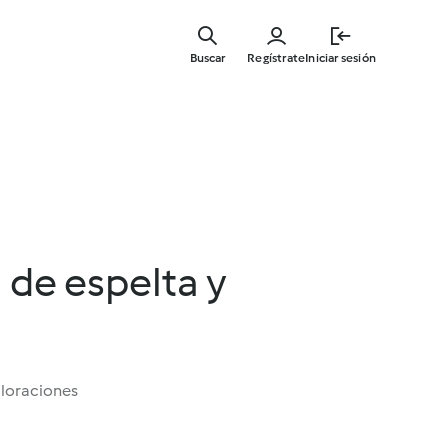
Ir
al
Buscar
Regístrate
Iniciar sesión
contenid
principal
l de espelta y
aloraciones