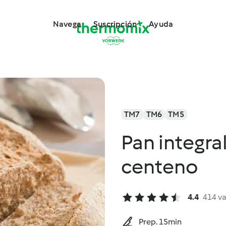
Navega
Suscripción
Ayuda
TM7
TM6
TM5
Pan integra
centeno
4.4
414 v
Prep. 15min