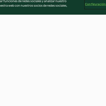
r funciones de redes sociales y analizar nuestro
Configuración
stra web con nuestros socios de redes sociales,
Bizcocho de manzana (sin
Batido de fruta
azúcar)
naranja
3.6
(193)
4.8
(79)
egal
Información legal
Cookies
Reportar contenido