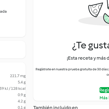
tada
¿Te gust
¡Esta receta y más 
Regístrate en nuestra prueba gratuita de 30 días
c
221.7 mg
5.4 g
39 kJ / 128 kcal
Regi
0.9 g
Más 
4.2 g
También incluido en
0.1 g