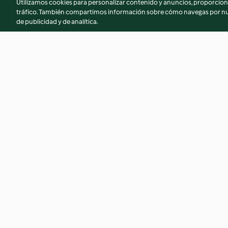
Utilizamos cookies para personalizar contenido y anuncios, proporciona
tráfico. También compartimos información sobre cómo navegas por nue
de publicidad y de analítica.
Panellets
Coca de verduras
4.5
(331)
4.7
(174)
© Copyright 2026
Términos de uso
Política de privacidad
Aviso l
Declaración de accesibilidad