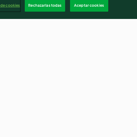
 de cookies
Rechazarlas todas
Aceptar cookies
s con zumo de
Risotto con calabacín y
langostinos
4.1
(391)
Españ
Cancelar suscripción