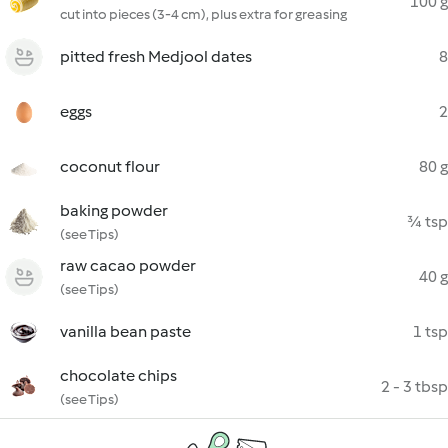
100 g
cut into pieces (3-4 cm), plus extra for greasing
pitted fresh Medjool dates
8
eggs
2
coconut flour
80 g
baking powder
¾ tsp
(see Tips)
raw cacao powder
40 g
(see Tips)
vanilla bean paste
1 tsp
chocolate chips
2 - 3 tbsp
(see Tips)