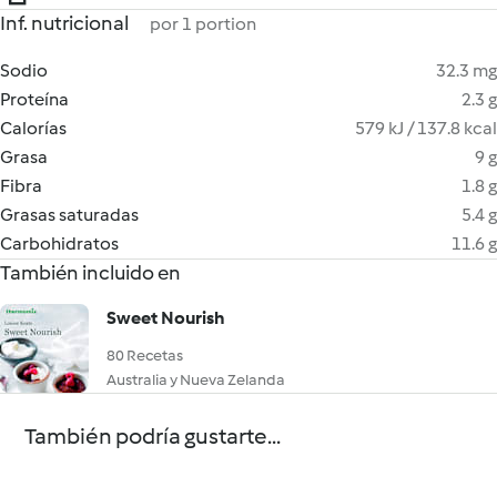
Inf. nutricional
por 1 portion
Sodio
32.3 mg
Proteína
2.3 g
Calorías
579 kJ / 137.8 kcal
Grasa
9 g
Fibra
1.8 g
Grasas saturadas
5.4 g
Carbohidratos
11.6 g
También incluido en
Sweet Nourish
80 Recetas
Australia y Nueva Zelanda
También podría gustarte...