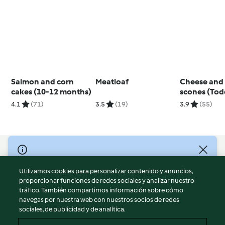
Salmon and corn
Meatloaf
Cheese and
cakes (10-12 months)
scones (Tod
beyond)
4.1
(71)
3.5
(19)
3.9
(55)
© Copyright 2026
Utilizamos cookies para personalizar contenido y anuncios,
Términos de uso
proporcionar funciones de redes sociales y analizar nuestro
Política de privacidad
tráfico. También compartimos información sobre cómo
Aviso legal
navegas por nuestra web con nuestros socios de redes
sociales, de publicidad y de analítica.
Información legal