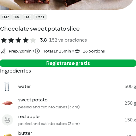
TM7
TM6
TM5
TM31
Chocolate sweet potato slice
3.8
152 valoraciones
Prep. 20min
Total 1h 15min
16 portions
Registrarse gratis
Ingredientes
water
500 g
sweet potato
250 g
peeled and cut into cubes (3 cm)
red apple
150 g
peeled and cut into cubes (3 cm)
butter