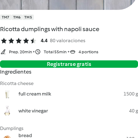
TM7
TM6
TM5
Ricotta dumplings with napoli sauce
4.4
80 valoraciones
Prep. 20min
Total 55min
4 portions
Registrarse gratis
Ingredientes
Ricotta cheese
full cream milk
1500 g
white vinegar
40 g
Dumplings
bread