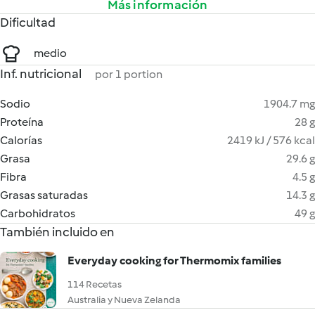
Más información
Dificultad
medio
Inf. nutricional
por 1 portion
Sodio
1904.7 mg
Proteína
28 g
Calorías
2419 kJ / 576 kcal
Grasa
29.6 g
Fibra
4.5 g
Grasas saturadas
14.3 g
Carbohidratos
49 g
También incluido en
Everyday cooking for Thermomix families
114 Recetas
Australia y Nueva Zelanda