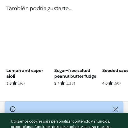
También podría gustarte...
Lemon and caper
Sugar-free salted
Seeded saus
aioli
peanut butter fudge
3.8
(36)
2.4
(118)
4.0
(50)
© Copyright 2026
Utilizamos cookies para personalizar contenido y anuncios,
Términos de uso
proporcionar funciones de redes sociales y analizar nuestro