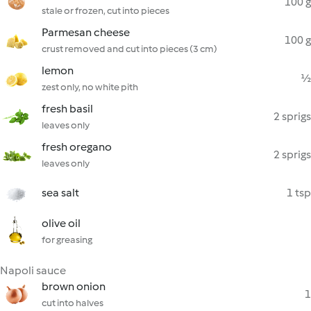
100 g
stale or frozen, cut into pieces
Parmesan cheese
100 g
crust removed and cut into pieces (3 cm)
lemon
½
zest only, no white pith
fresh basil
2 sprigs
leaves only
fresh oregano
2 sprigs
leaves only
sea salt
1 tsp
olive oil
for greasing
Napoli sauce
brown onion
1
cut into halves