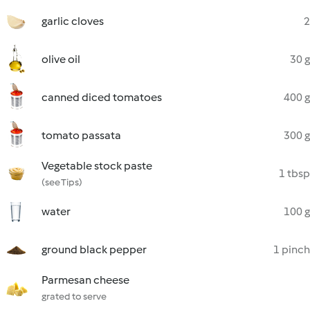
garlic cloves
2
olive oil
30 g
canned diced tomatoes
400 g
tomato passata
300 g
Vegetable stock paste
1 tbsp
(see Tips)
water
100 g
ground black pepper
1 pinch
Parmesan cheese
grated to serve