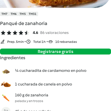
TM7
TM6
TM5
TM31
Panqué de zanahoria
4.6
86 valoraciones
Prep. 5min
Total 1h
10 rebanadas
Registrarse gratis
Ingredientes
¼ cucharadita de cardamomo en polvo
1 cucharada de canela en polvo
160 g de zanahoria
pelada y en trozos