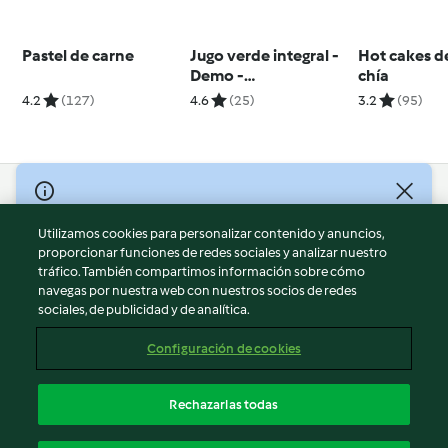
Pastel de carne
Jugo verde integral -
Hot cakes d
Demo -
chía
presentadores
4.2
(127)
4.6
(25)
3.2
(95)
© Copyright 2026
Utilizamos cookies para personalizar contenido y anuncios,
Términos de uso
proporcionar funciones de redes sociales y analizar nuestro
Política de privacidad
tráfico. También compartimos información sobre cómo
Aviso legal
navegas por nuestra web con nuestros socios de redes
sociales, de publicidad y de analítica.
Información legal
Cookies
Configuración de cookies
Reportar contenido
Cancelar suscripción
Rechazarlas todas
Declaración de accesibilidad