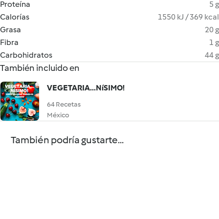
Proteína
5 g
Calorías
1550 kJ / 369 kcal
Grasa
20 g
Fibra
1 g
Carbohidratos
44 g
También incluido en
VEGETARIA...NíSIMO!
64 Recetas
México
También podría gustarte...