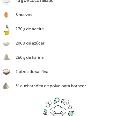
45 g de coco rallado
3 huevos
170 g de aceite
200 g de azúcar
260 g de harina
1 pizca de sal fina
½ cucharadita de polvo para hornear