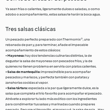
Ya sean frías o calientes, ligeramente dulces o saladas, o como
adobo o acompañamiento, estas salsas te harán la boca agua.
Tres salsas clásicas
Un pescado perfecto preparado con Thermomix®, una
rebanada de pan y, para terminar, añade el impecable
acompañamiento de estos clásicos:
•
Mayonesa:
hay dos tendencias culinarias distintas, la de
degustar la salsa de mayonesa con pescados fríos, y la de
quienes no tienen problema en servirla con platos calientes.
•
Salsa de mantequilla:
imprescindible para acompañar
pescados y mariscos, y perfecta también con patatas y
zanahorias cocidas al vapor.
•
Salsa tártara:
especiada a la par que ligeramente dulce, es la
salsa que completa el trío favorito para acompañar el pescado.
Atrévete a explorar tu lado más exótico con los ingredientes
para condimentar tus salsas y marinadas cuando prepares
pescado. Recurre al limoncillo, el maracuyá, la salsa de soja… Hay