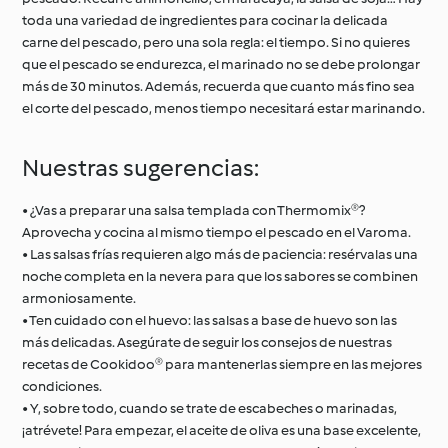
toda una variedad de ingredientes para cocinar la delicada
carne del pescado, pero una sola regla: el tiempo. Si no quieres
que el pescado se endurezca, el marinado no se debe prolongar
más de 30 minutos. Además, recuerda que cuanto más fino sea
el corte del pescado, menos tiempo necesitará estar marinando.
Nuestras sugerencias:
• ¿Vas a preparar una salsa templada con Thermomix®?
Aprovecha y cocina al mismo tiempo el pescado en el Varoma.
• Las salsas frías requieren algo más de paciencia: resérvalas una
noche completa en la nevera para que los sabores se combinen
armoniosamente.
• Ten cuidado con el huevo: las salsas a base de huevo son las
más delicadas. Asegúrate de seguir los consejos de nuestras
recetas de Cookidoo® para mantenerlas siempre en las mejores
condiciones.
• Y, sobre todo, cuando se trate de escabeches o marinadas,
¡atrévete! Para empezar, el aceite de oliva es una base excelente,