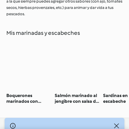
a la que siempre puedes agregar otros sabores (con ajo, tomates
secos, hierbas provenzales, etc.) para animar y dar vida a tus
pescados.
Mis marinadas y escabeches
Boquerones
Salmón marinado al
Sardinas en
marinados con
jengibre con salsa de
escabeche
sorbete de Bloody
cítricos y wasabi
Mary
© Copyright 2026