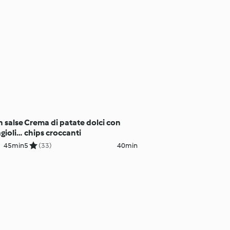
n salse
Crema di patate dolci con
gioli
chips croccanti
45min
5
(33)
40min