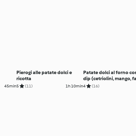
Pierogi alle patate dolci e
Patate dolci al forno co
ricotta
dip (cetriolini, mango, fa
neri)
45min
5
(11)
1h 10min
4
(16)