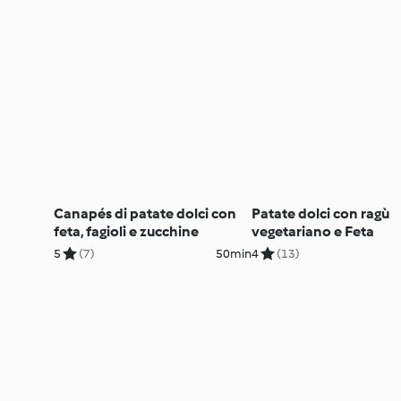
Canapés di patate dolci con
Patate dolci con ragù
feta, fagioli e zucchine
vegetariano e Feta
5
(7)
50min
4
(13)