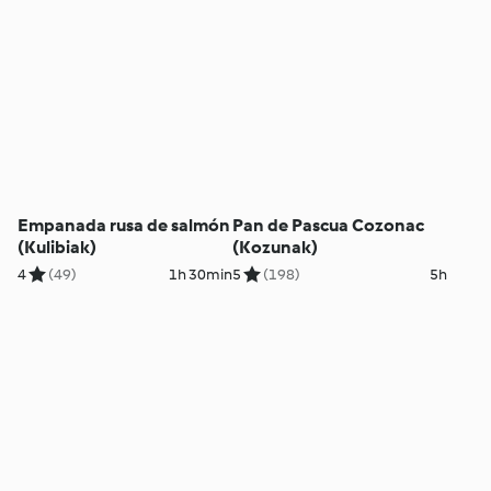
Empanada rusa de salmón
Pan de Pascua Cozonac
(Kulibiak)
(Kozunak)
4
(49)
1h 30min
5
(198)
5h