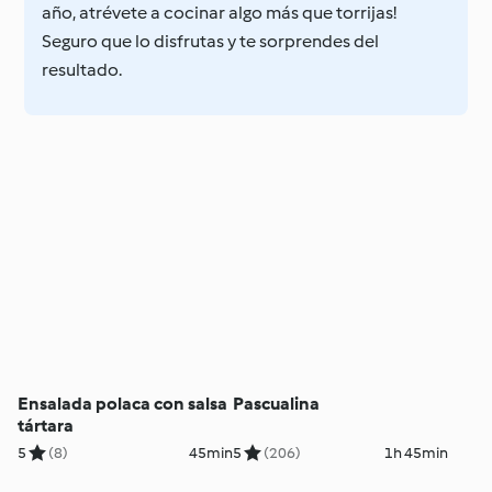
año, atrévete a cocinar algo más que torrijas!
Seguro que lo disfrutas y te sorprendes del
resultado.
Ensalada polaca con salsa
Pascualina
tártara
5
(8)
45min
5
(206)
1h 45min