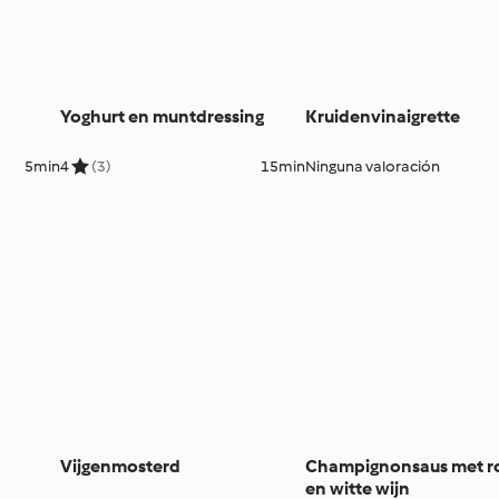
Yoghurt en muntdressing
Kruidenvinaigrette
5min
4
(3)
15min
Ninguna valoración
Vijgenmosterd
Champignonsaus met 
en witte wijn