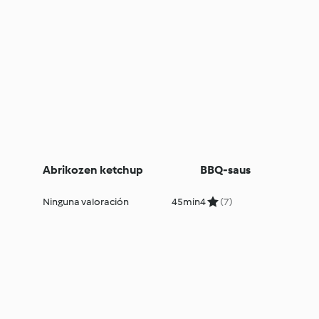
Abrikozen ketchup
BBQ-saus
Ninguna valoración
45min
4
(7)