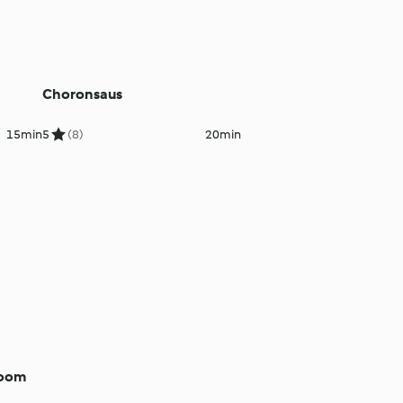
Choronsaus
15min
5
(8)
20min
room