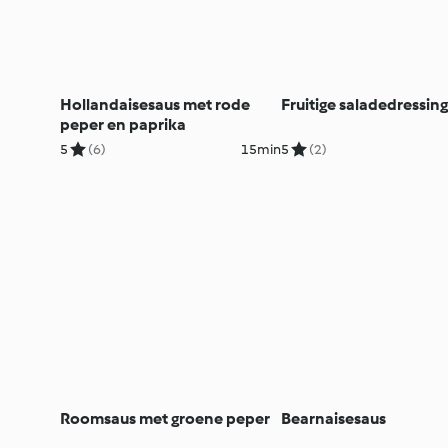
Hollandaisesaus met rode
Fruitige saladedressing
peper en paprika
5
(6)
15min
5
(2)
Roomsaus met groene peper
Bearnaisesaus