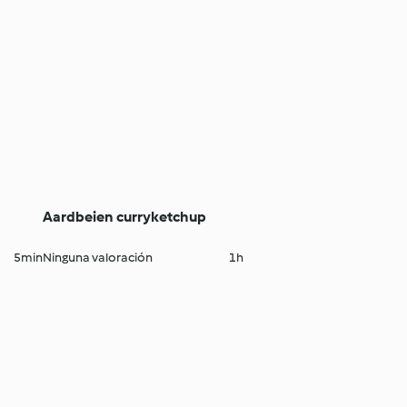
Aardbeien curryketchup
5min
Ninguna valoración
1h