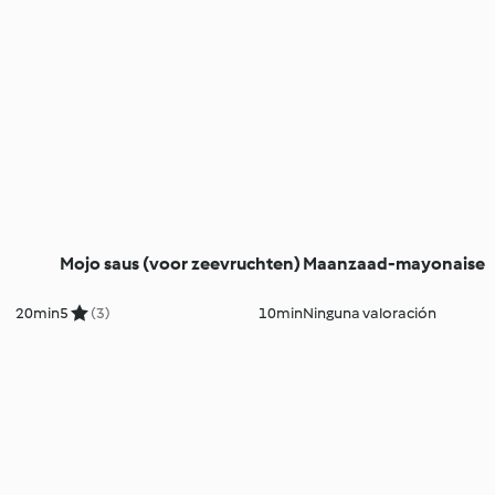
Mojo saus (voor zeevruchten)
Maanzaad-mayonaise
20min
5
(3)
10min
Ninguna valoración